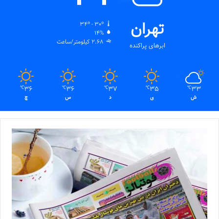
تهران
34º - 30º
14%
2.68 کیلومتر/ساعت
ابرهای پراکنده
36
36
37
35
33
℃
℃
℃
℃
℃
ش
ی
د
س
چ