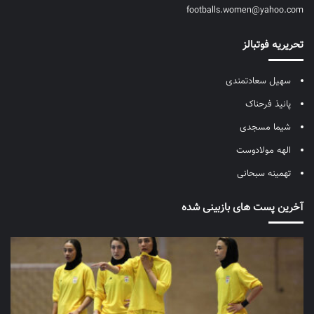
footballs.women@yahoo.com
تحریریه فوتبالز
سهیل سعادتمندی
پانیذ فرحناک
شیما مسجدی
الهه مولادوست
تهمینه سبحانی
آخرین پست های بازبینی شده