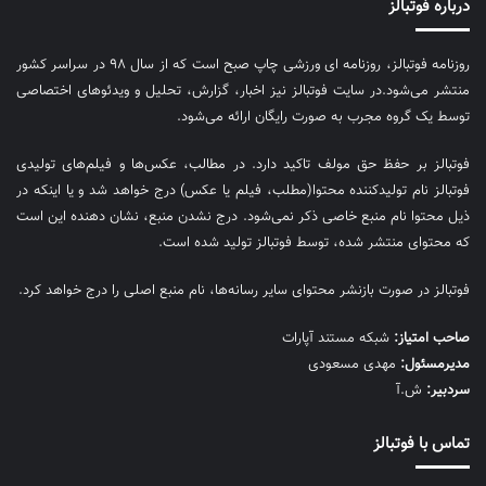
درباره فوتبالز
روزنامه فوتبالز، روزنامه ای ورزشی چاپ صبح است که از سال ۹۸ در سراسر کشور
منتشر می‌شود.در سایت فوتبالز نیز اخبار، گزارش، تحلیل و ویدئوهای اختصاصی
توسط یک گروه مجرب به صورت رایگان ارائه می‌شود.
فوتبالز بر حفظ حق مولف تاکید دارد. در مطالب، عکس‌ها و فیلم‌های تولیدی
فوتبالز نام تولیدکننده محتوا(مطلب، فیلم یا عکس) درج خواهد شد و یا اینکه در
ذیل محتوا نام منبع خاصی ذکر نمی‌‎شود. درج نشدن منبع، نشان دهنده این است
که محتوای منتشر شده، توسط فوتبالز تولید شده است.
فوتبالز در صورت بازنشر محتوای سایر رسانه‌ها، نام منبع اصلی را درج خواهد کرد.
صاحب امتیاز:
شبکه مستند آپارات
مديرمسئول:
مهدی مسعودی
سردبیر:
ش.آ
تماس با فوتبالز