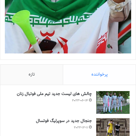
پرخواننده
تازه
چالش هاى ليست جدید تيم ملى فوتبال زنان
2023-06-14
جنجال جدید در سوپرلیگ فوتسال
2022-12-11