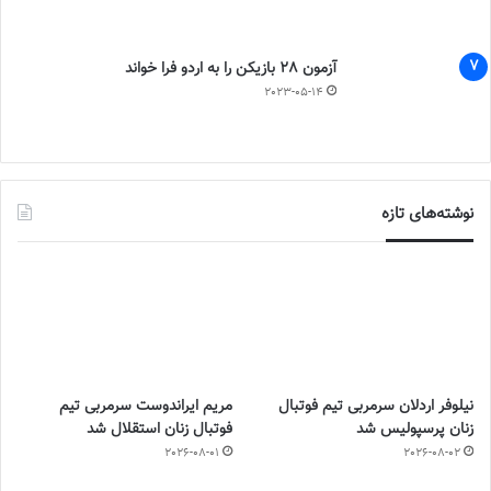
آزمون 28 بازیکن را به اردو فرا خواند
2023-05-14
نوشته‌های تازه
نیلوفر اردلان سرمربی تیم فوتبال
مریم ایراندوست سرمربی تیم
زنان پرسپولیس شد
فوتبال زنان استقلال شد
2026-08-01
2026-08-02