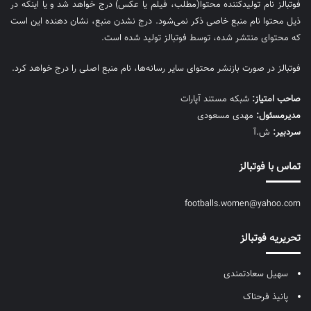
فوتبالز نام تولیدکننده محتوا(مطلب، فیلم یا عکس) درج خواهد شد و یا اینکه در
ذیل محتوا نام منبع خاصی ذکر نمی‌‎شود. درج نشدن منبع، نشان دهنده این است
که محتوای منتشر شده، توسط فوتبالز تولید شده است.
فوتبالز در صورت بازنشر محتوای سایر رسانه‌ها، نام منبع اصلی را درج خواهد کرد.
صاحب امتیاز:
شبکه مستند آپارات
مديرمسئول:
مهدی مسعودی
سردبیر:
ش.آ
تماس با فوتبالز
footballs.women@yahoo.com
تحریریه فوتبالز
سهیل سعادتمندی
پانیذ فرحناک