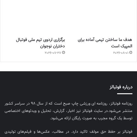
هدف ما ساختن تیمی آماده برای
برگزاری اردوی تیم ملی فوتبال
المپیک است
دختران نوجوان
2026-07-27
2026-08-01
درباره فوتبالز
روزنامه فوتبالز، روزنامه ای ورزشی چاپ صبح است که از سال ۹۸ در سراسر کشور
منتشر می‌شود.در سایت فوتبالز نیز اخبار، گزارش، تحلیل و ویدئوهای اختصاصی
توسط یک گروه مجرب به صورت رایگان ارائه می‌شود.
فوتبالز بر حفظ حق مولف تاکید دارد. در مطالب، عکس‌ها و فیلم‌های تولیدی