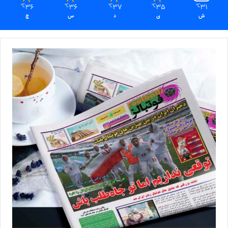
36
36
37
35
31
℃
℃
℃
℃
℃
ش
ی
د
س
چ