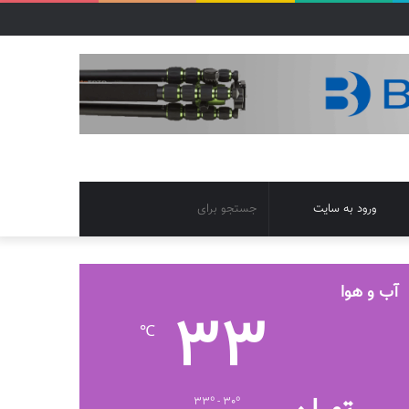
تغییر
جستجو
ورود به سایت
پوسته
برای
آب و هوا
33
℃
33º - 30º