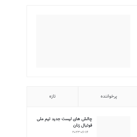
پرخواننده
تازه
چالش هاى ليست جدید تيم ملى
فوتبال زنان
2023-06-14