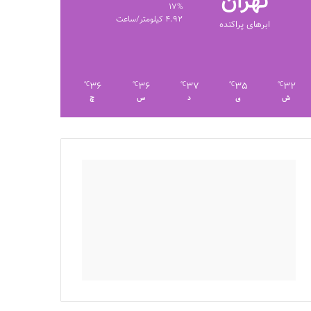
تهران
17%
4.92 کیلومتر/ساعت
ابرهای پراکنده
36
36
37
35
32
℃
℃
℃
℃
℃
ش
ی
د
س
چ