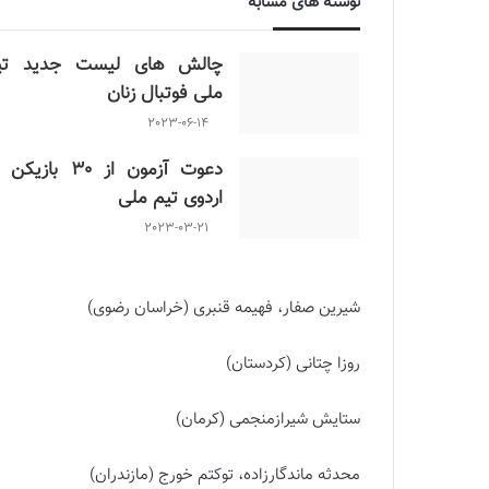
نوشته های مشابه
چالش هاى ليست جدید تي
ملى فوتبال زنان
2023-06-14
دعوت آزمون از 30 بازیک
اردوی تیم ملی
2023-03-21
شیرین صفار، فهیمه قنبری (خراسان رضوی)
روزا چتانی (کردستان)
ستایش شیرازمنجمی (کرمان)
محدثه ماندگارزاده، توکتم خورج (مازندران)