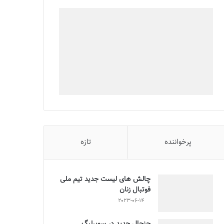
پرخواننده
تازه
چالش هاى ليست جدید تيم ملى
فوتبال زنان
2023-06-14
جنجال جدید در سوپرلیگ