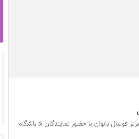
کلاس آموزشی ، توجیهی TMS در لیگ برتر فوتبال بانوان با حضور نمایندگان ۵ باشگاه