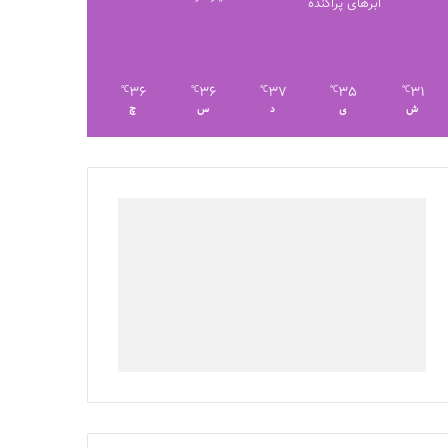
ابرهای پراکنده
36
36
37
35
31
℃
℃
℃
℃
℃
ش
ی
د
س
چ