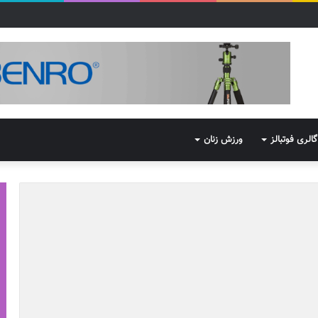
گالری فوتبالز
ورزش زنان