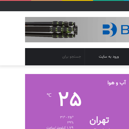
تغییر
جستجو
ورود به سایت
پوسته
برای
آب و هوا
25
℃
تهران
31º - 25º
29%
1.79 کیلومتر/ساعت