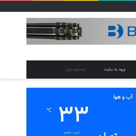
تغییر
جستجو
ورود به سایت
پوسته
برای
آب و هوا
33
℃
33º - 28º