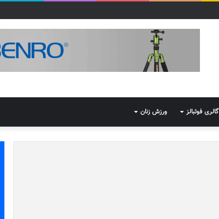
گالری فوتبالز
ورزش زنان