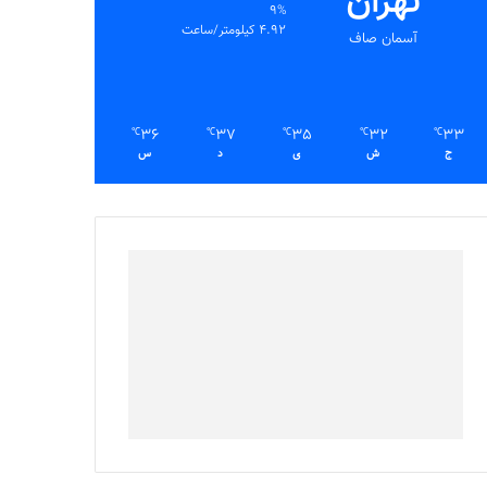
تهران
9%
4.92 کیلومتر/ساعت
آسمان صاف
36
37
35
32
33
℃
℃
℃
℃
℃
ج
ش
ی
د
س