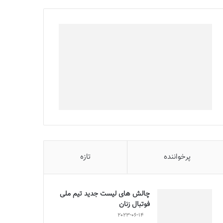
پرخواننده
تازه
چالش هاى ليست جدید تيم ملى
فوتبال زنان
2023-06-14