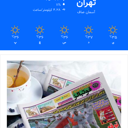
تهران
11%
4.28 کیلومتر/ساعت
آسمان صاف
36
36
36
37
35
℃
℃
℃
℃
℃
ی
د
س
چ
پ