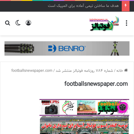
هدف ما ساختن تیمی آماده برای المپیک است
منو
ورود
تغییر
جس
پوسته
برا
خانه
/
شماره 784 روزنامه فوتبالز منتشر شد
/
footballsnewspaper.com
footballsnewspaper.com