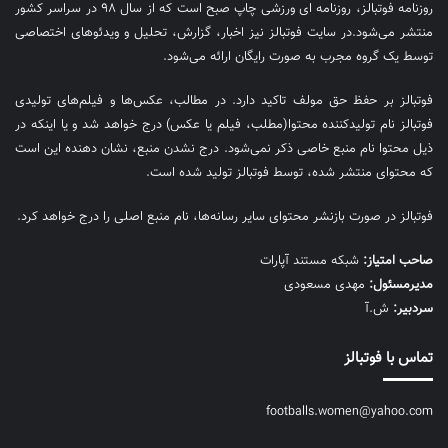
روزنامه فوتبالز، روزنامه ای ورزشی چاپ صبح است که از سال ۹۸ در سراسر کشور
منتشر می‌شود.در سایت فوتبالز نیز اخبار، گزارش، تحلیل و ویدئوهای اختصاصی
توسط یک گروه مجرب به صورت رایگان ارائه می‌شود.
فوتبالز بر حفظ حق مولف تاکید دارد. در مطالب، عکس‌ها و فیلم‌های تولیدی
فوتبالز نام تولیدکننده محتوا(مطلب، فیلم یا عکس) درج خواهد شد و یا اینکه در
ذیل محتوا نام منبع خاصی ذکر نمی‌‎شود. درج نشدن منبع، نشان دهنده این است
که محتوای منتشر شده، توسط فوتبالز تولید شده است.
فوتبالز در صورت بازنشر محتوای سایر رسانه‌ها، نام منبع اصلی را درج خواهد کرد.
صاحب امتیاز:
شبکه مستند آپارات
مديرمسئول:
مهدی مسعودی
سردبیر:
ش.آ
تماس با فوتبالز
footballs.women@yahoo.com