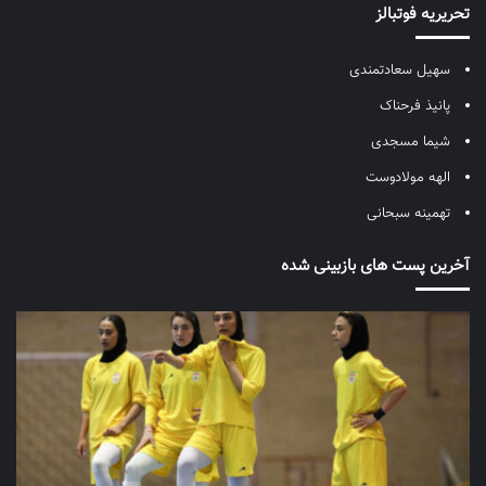
تحریریه فوتبالز
سهیل سعادتمندی
پانیذ فرحناک
شیما مسجدی
الهه مولادوست
تهمینه سبحانی
آخرین پست های بازبینی شده