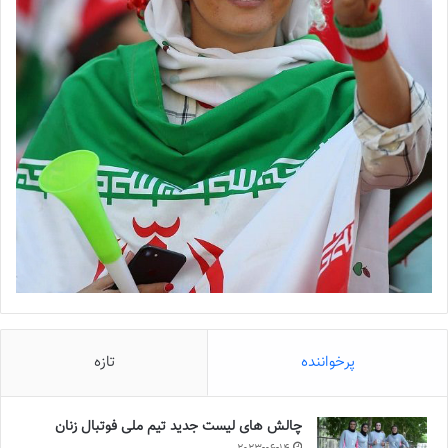
پرخواننده
تازه
چالش هاى ليست جدید تيم ملى فوتبال زنان