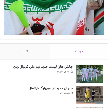
پرخواننده
تازه
چالش هاى ليست جدید تيم ملى فوتبال زنان
2023-06-14
جنجال جدید در سوپرلیگ فوتسال
2022-12-11