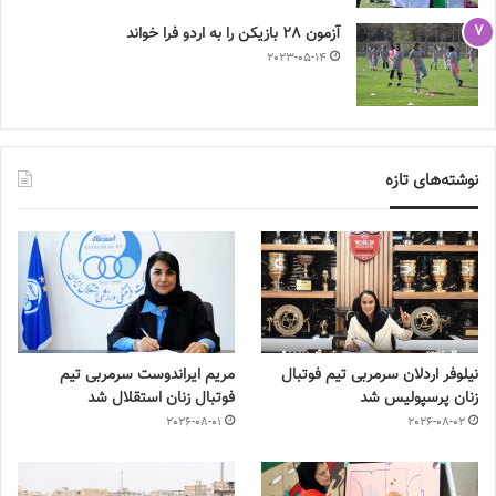
آزمون 28 بازیکن را به اردو فرا خواند
2023-05-14
نوشته‌های تازه
نیلوفر اردلان سرمربی تیم فوتبال
مریم ایراندوست سرمربی تیم
زنان پرسپولیس شد
فوتبال زنان استقلال شد
2026-08-01
2026-08-02