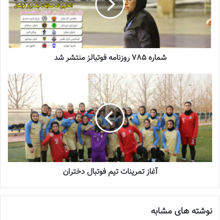
تازه‌ترین خبرها از درمان ۲ ملی‌پوش فوتبال
زنان
2023-12-24
شماره 785 روزنامه فوتبالز منتشر شد
دعوت آزمون از 30 بازیکن به اردوی تیم ملی
2023-03-21
آینده درخشانی در انتظار فوتبال بانوان است
2022-12-10
سپاهان هم با برد امروز ۲۴ امتیازی شد و همچنان در جایگاه سوم
آغاز تمرینات تیم فوتبال دختران
جدول باقی ماند. این تیم تنها یک امتیاز با سیرجان و رتبه دوم فاصله
دارد.
نوشته های مشابه
بم نیز امروز میزبان بادرود تهران بود و میزبان خود را با هفت گل شکست