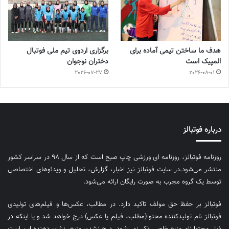
هدف ما ساختن تیمی آماده برای
برگزاری اردوی تیم ملی فوتبال
المپیک است
دختران نوجوان
2026-07-27
2026-08-01
درباره فوتبالز
روزنامه فوتبالز، روزنامه ای ورزشی چاپ صبح است که از سال ۹۸ در سراسر کشور
منتشر می‌شود.در سایت فوتبالز نیز اخبار، گزارش، تحلیل و ویدئوهای اختصاصی
توسط یک گروه مجرب به صورت رایگان ارائه می‌شود.
فوتبالز بر حفظ حق مولف تاکید دارد. در مطالب، عکس‌ها و فیلم‌های تولیدی
فوتبالز نام تولیدکننده محتوا(مطلب، فیلم یا عکس) درج خواهد شد و یا اینکه در
ذیل محتوا نام منبع خاصی ذکر نمی‌‎شود. درج نشدن منبع، نشان دهنده این است