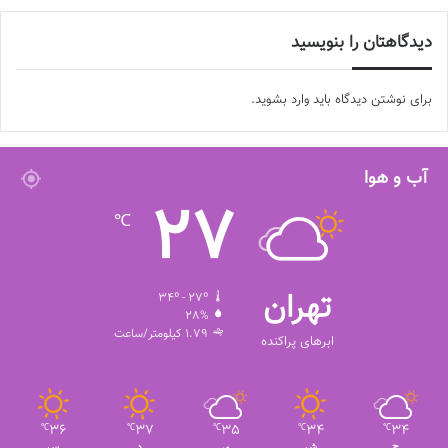
دیدگاهتان را بنویسید
برای نوشتن دیدگاه باید
وارد بشوید
.
آب و هوا
27
جدول رده بندی لیگ برتر فوتبال در پایان هفته دهم
℃
تهران
34º - 27º
28%
1.79 کیلومتر/ساعت
ابرهای پراکنده
36
37
35
34
34
℃
℃
℃
℃
℃
ج
ش
ی
د
س