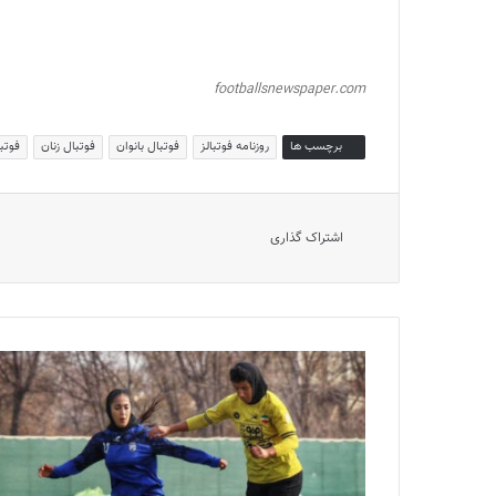
footballsnewspaper.com
برچسب ها
روزنامه فوتبالز
فوتبال بانوان
فوتبال زنان
فوتبا
اشتراک گذاری