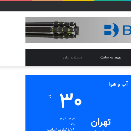
تغییر
جستجو
ورود به سایت
پوسته
برای
آب و هوا
30
℃
تهران
37º - 30º
16%
1.79 کیلومتر/ساعت