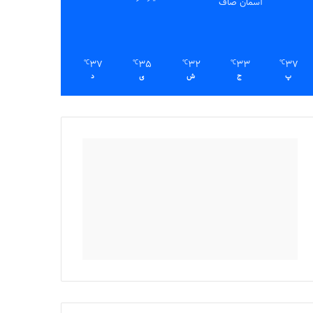
آسمان صاف
37
35
32
33
37
℃
℃
℃
℃
℃
پ
ج
ش
ی
د