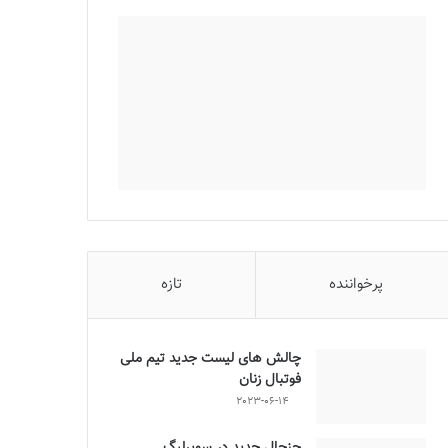
پرخواننده
تازه
چالش هاى ليست جدید تيم ملى
فوتبال زنان
2023-06-14
جنجال جدید در سوپرلیگ