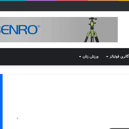
گالری فوتبالز
ورزش زنان
0