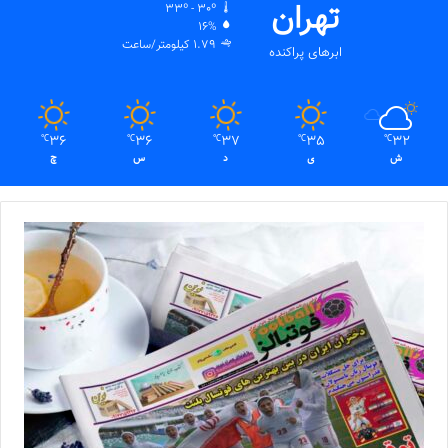
تهران
33º - 30º
16%
1.79 کیلومتر/ساعت
ابرهای پراکنده
36
36
37
35
32
℃
℃
℃
℃
℃
ش
ی
د
س
چ