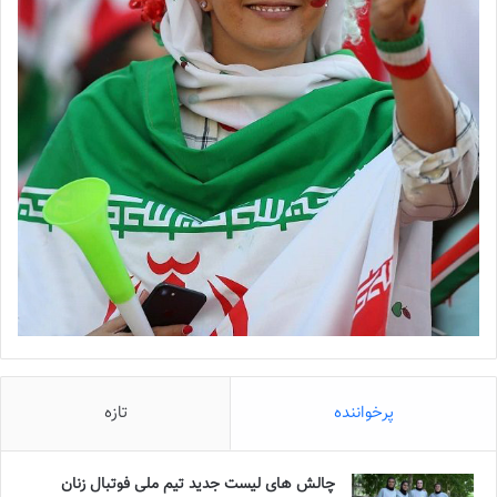
پرخواننده
تازه
چالش هاى ليست جدید تيم ملى فوتبال زنان