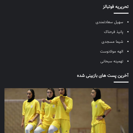
تحریریه فوتبالز
سهیل سعادتمندی
پانیذ فرحناک
شیما مسجدی
الهه مولادوست
تهمینه سبحانی
آخرین پست های بازبینی شده