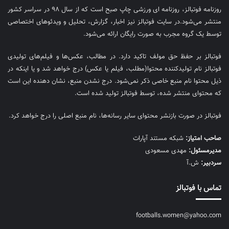
روزنامه فوتبالز، روزنامه ای ورزشی چاپ صبح است که از سال ۹۸ در سراسر کشور
منتشر می‌شود.در سایت فوتبالز نیز اخبار، گزارش، تحلیل و ویدئوهای اختصاصی
توسط یک گروه مجرب به صورت رایگان ارائه می‌شود.
فوتبالز بر حفظ حق مولف تاکید دارد. در مطالب، عکس‌ها و فیلم‌های تولیدی
فوتبالز نام تولیدکننده محتوا(مطلب، فیلم یا عکس) درج خواهد شد و یا اینکه در
ذیل محتوا نام منبع خاصی ذکر نمی‌‎شود. درج نشدن منبع، نشان دهنده این است
که محتوای منتشر شده، توسط فوتبالز تولید شده است.
فوتبالز در صورت بازنشر محتوای سایر رسانه‌ها، نام منبع اصلی را درج خواهد کرد.
صاحب امتیاز:
شبکه مستند آپارات
مديرمسئول:
مهدی مسعودی
سردبیر:
ش.آ
تماس با فوتبالز
footballs.women@yahoo.com