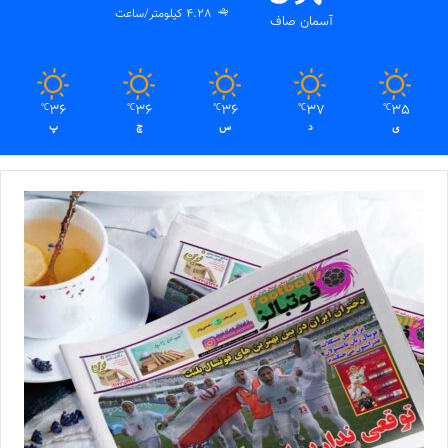
4.28 کیلومتر/ساعت
آسمان صاف
36
36
36
37
35
℃
℃
℃
℃
℃
ی
د
س
چ
پ