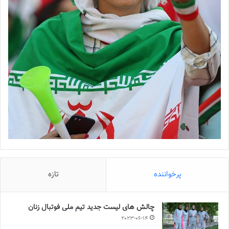
پرخواننده
تازه
چالش هاى ليست جدید تيم ملى فوتبال زنان
2023-06-14