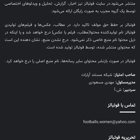
منتشر می‌شود.در سایت فوتبالز نیز اخبار، گزارش، تحلیل و ویدئوهای اختصاصی
توسط یک گروه مجرب به صورت رایگان ارائه می‌شود.
فوتبالز بر حفظ حق مولف تاکید دارد. در مطالب، عکس‌ها و فیلم‌های تولیدی
فوتبالز نام تولیدکننده محتوا(مطلب، فیلم یا عکس) درج خواهد شد و یا اینکه در
ذیل محتوا نام منبع خاصی ذکر نمی‌‎شود. درج نشدن منبع، نشان دهنده این است
که محتوای منتشر شده، توسط فوتبالز تولید شده است.
فوتبالز در صورت بازنشر محتوای سایر رسانه‌ها، نام منبع اصلی را درج خواهد کرد.
صاحب امتیاز:
شبکه مستند آپارات
مديرمسئول:
مهدی مسعودی
سردبیر:
ش.آ
تماس با فوتبالز
footballs.women@yahoo.com
تحریریه فوتبالز