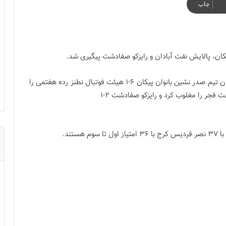
چاپ
یکان، پالایش نفت آبادان و رایزکو صفادشت پیگیری شد.
به گزارش فوتبالز در هفته شانزدهم سوپر لیگ فوتسال زنان تیم صدر نشین بانوان پیکان ۶-۱ هیئت فوتبال نطنز رده هفتمی را