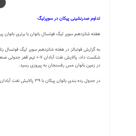
تداوم صدرنشینی پیکان در سوپرلیگ
هفته شانزدهم سوپر لیگ فوتسال بانوان با برتری بانوان پ
شکست داد، پالایش نفت آبادان ۷-۰ تیم قعر جدولی صنعت فجر را مغلوب کرد و رایزکو صفادشت ۲-۱
در زمین بانوان مس رفسنجان به پیروزی رسید.
در جدول رده بندی بانوان پیکان با ۳۹ پالایش نفت آبادان با ۳۷ نصر فردیس کرج با ۳6 امتیاز اول تا سوم هستند.