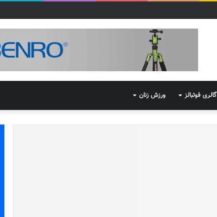
گالری فوتبالز
ورزش زنان