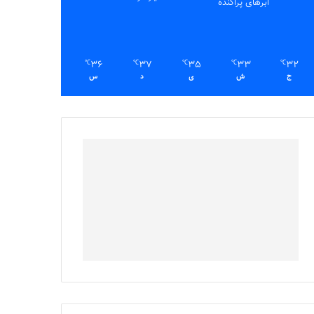
ابرهای پراکنده
36
37
35
33
32
℃
℃
℃
℃
℃
ج
ش
ی
د
س