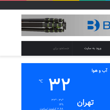
تغییر
جستجو
ورود به سایت
پوسته
برای
آب و هوا
32
℃
تهران
32º - 30º
16%
2.68 کیلومتر/ساعت