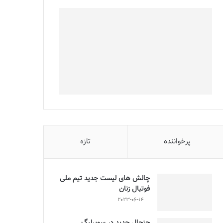
پرخواننده
تازه
چالش هاى ليست جدید تيم ملى
فوتبال زنان
2023-06-14
جنجال جدید در سوپرلیگ