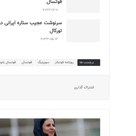
فوتسال
2022-12-11
سرنوشت عجیب ستاره ایرانی در
تورکال
2023-05-12
برچسب ها
روزنامه فوتبالز
سوپرلیگ
فوتسال
فوتسال بانو
اشتراک گذاری