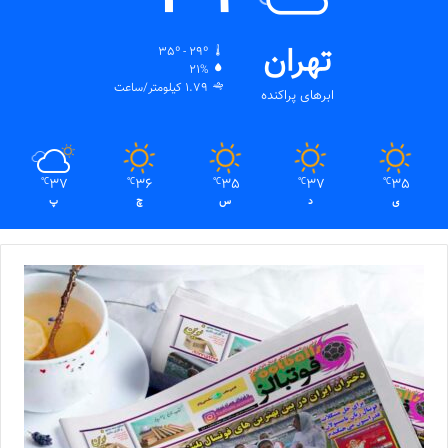
تهران
35º - 29º
21%
1.79 کیلومتر/ساعت
ابرهای پراکنده
37
36
35
37
35
℃
℃
℃
℃
℃
ی
د
س
چ
پ