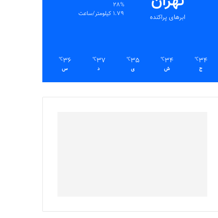
تهران
28%
1.79 کیلومتر/ساعت
ابرهای پراکنده
36
37
35
34
34
℃
℃
℃
℃
℃
ج
ش
ی
د
س