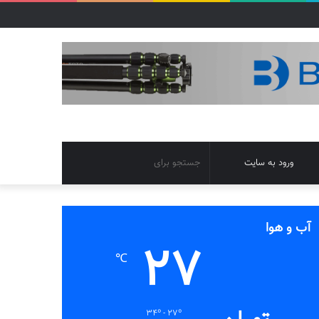
تغییر
جستجو
ورود به سایت
پوسته
برای
آب و هوا
27
℃
34º - 27º