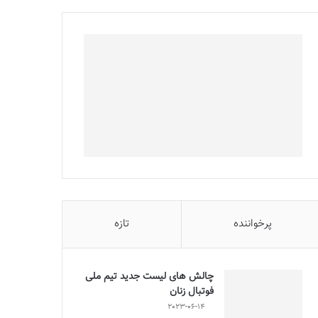
پرخواننده
تازه
چالش هاى ليست جدید تيم ملى
فوتبال زنان
2023-06-14