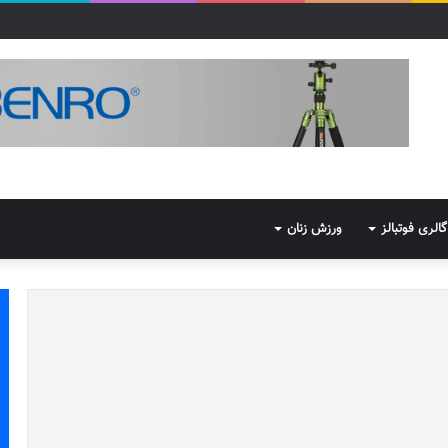
گالری فوتبالز
ورزش زنان