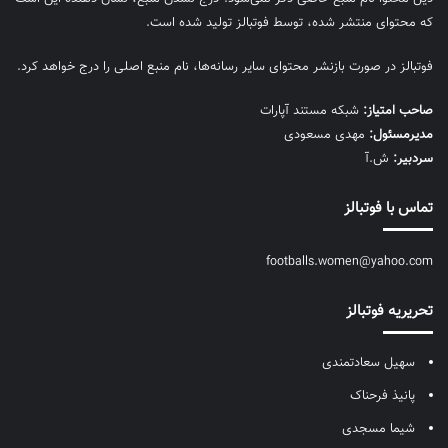
که محتوای منتشر شده، توسط فوتبالز تولید شده است.
فوتبالز در صورت بازنشر محتوای سایر رسانه‌ها، نام منبع اصلی را درج خواهد کرد.
صاحب امتیاز:
شبکه مستند آپارات
مديرمسئول:
مهدی مسعودی
سردبیر:
ش.آ
تماس با فوتبالز
footballs.women@yahoo.com
تحریریه فوتبالز
سهیل سعادتمندی
پانیذ فرحناک
شیما مسجدی