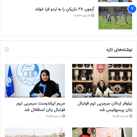
آزمون 28 بازیکن را به اردو فرا خواند
2023-05-14
نوشته‌های تازه
نیلوفر اردلان سرمربی تیم فوتبال
مریم ایراندوست سرمربی تیم
زنان پرسپولیس شد
فوتبال زنان استقلال شد
2026-08-01
2026-08-02