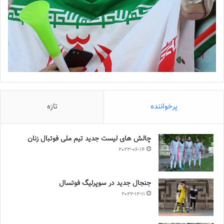
پرخواننده
تازه
چالش هاى ليست جدید تيم ملى فوتبال زنان
2023-06-14
جنجال جدید در سوپرلیگ فوتسال
2022-12-11