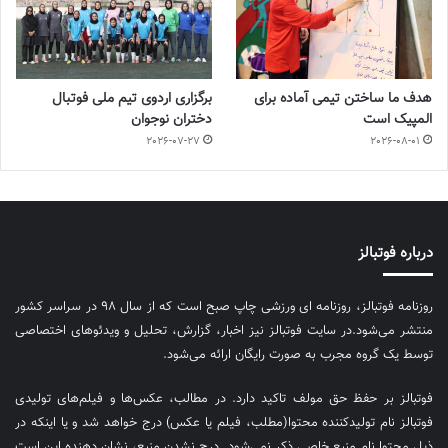
هدف ما ساختن تیمی آماده برای
برگزاری اردوی تیم ملی فوتبال
المپیک است
دختران نوجوان
2026-07-27
2026-08-01
درباره فوتبالز
روزنامه فوتبالز، روزنامه ای ورزشی چاپ صبح است که از سال ۹۸ در سراسر کشور
منتشر می‌شود.در سایت فوتبالز نیز اخبار، گزارش، تحلیل و ویدئوهای اختصاصی
توسط یک گروه مجرب به صورت رایگان ارائه می‌شود.
فوتبالز بر حفظ حق مولف تاکید دارد. در مطالب، عکس‌ها و فیلم‌های تولیدی
فوتبالز نام تولیدکننده محتوا(مطلب، فیلم یا عکس) درج خواهد شد و یا اینکه در
ذیل محتوا نام منبع خاصی ذکر نمی‌‎شود. درج نشدن منبع، نشان دهنده این است