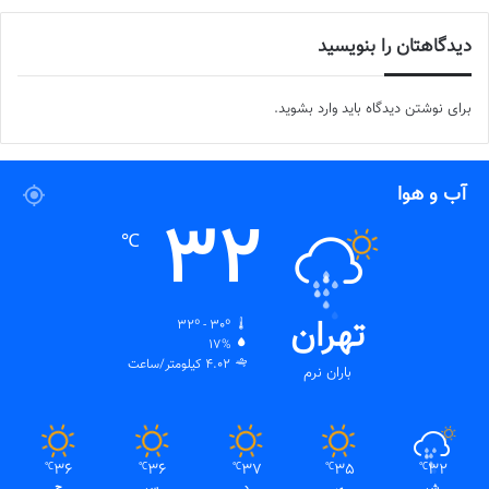
دیدگاهتان را بنویسید
برای نوشتن دیدگاه باید
وارد بشوید
.
آب و هوا
32
℃
تهران
32º - 30º
17%
4.02 کیلومتر/ساعت
باران نرم
36
36
37
35
32
℃
℃
℃
℃
℃
ش
ی
د
س
چ