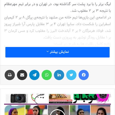
لیگ برتر را با برد پشت سر گذاشته بود، در تهران و در برابر تیم مهرعظام
با نتیجه ۳ بر ۲ مغلوب شد.
در ادامه‌ی این بازی‌ها تیم خانه من مشهد با نتیجه‌ی پرگل ۸ بر ۲ کیمیای
اسفراین را شکست داد، سایپا تهران ۴ بر ۳ مقابل پارس آرا شیراز پیروز
شد، فولاد هرمزگان ۶ بر ۲ آباندخت البرز را مغلوب کرد و مس کرمان ۳
بر ۱ مقابل رودگر نوشهر به پیروزی دست یافت.
نتایج کامل رقابت ها به شرح زیر است:
خانه من مشهد 8 – کیمیای‌اسفراین 2
نمایش بیشتر
سایپا تهران 4 – پارس آرا شیراز 3
فولاد هرمزگان 6 – آباندخت البرز 2
فیس بوک
توییتر
لینکدین
واتس آپ
تلگرام
اشتراک گذاری از طریق ایمیل
چاپ
مهرعظام تهران 3 – هیئت آمل 2
مس کرمان 3 – دودگر نوشهر 1
برچسب ها
روزنامه فوتبالز
فوتسال
فوتسال بانوان
فوتسال زنان