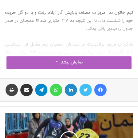
تیم خاتون بم امروز به مصاف پالایش گاز ایلام رفت و با دو گل حریف
خود را شکست داد. با این نتیجه بم ۳۷ امتیازی شد تا همچنان در صدر
جدول رده‌بندی باقی بماند.
شاگردان مریم ایراندوست در سپاهان اصفهان هم مقابل فرا ایساتیس
کران فارس با حساب چهار بر دو به پیروزی رسیدند و با ۳۳ امتیاز جایگاه
دومی خود را حفظ کردند.
نمایش بیشتر
نوشته های مشابه
فیس بوک
توییتر
لینکدین
واتس آپ
تلگرام
اشتراک گذاری از طریق ایمیل
چاپ
چالش هاى ليست جدید تيم ملى فوتبال
زنان
2023-06-14
تازه‌ترین خبرها از درمان ۲ ملی‌پوش فوتبال
زنان