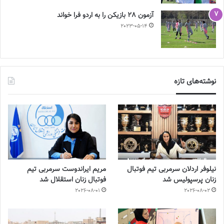
آزمون 28 بازیکن را به اردو فرا خواند
2023-05-14
نوشته‌های تازه
نیلوفر اردلان سرمربی تیم فوتبال
مریم ایراندوست سرمربی تیم
زنان پرسپولیس شد
فوتبال زنان استقلال شد
2026-08-01
2026-08-02