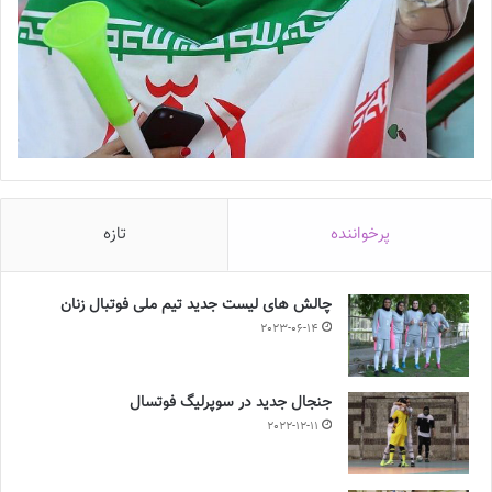
پرخواننده
تازه
چالش هاى ليست جدید تيم ملى فوتبال زنان
2023-06-14
جنجال جدید در سوپرلیگ فوتسال
2022-12-11