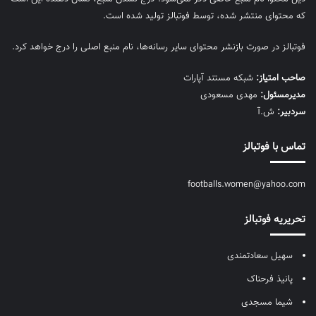
که محتوای منتشر شده، توسط فوتبالز تولید شده است.
فوتبالز در صورت بازنشر محتوای سایر رسانه‌ها، نام منبع اصلی را درج خواهد کرد.
صاحب امتیاز:
شبکه مستند آپارات
مديرمسئول:
مهدی مسعودی
سردبیر:
ش.آ
تماس با فوتبالز
footballs.women@yahoo.com
تحریریه فوتبالز
سهیل سعادتمندی
پانیذ فرحناک
شیما مسجدی