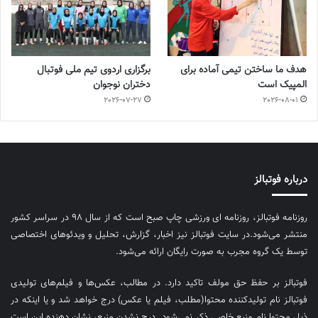
هدف ما ساختن تیمی آماده برای
برگزاری اردوی تیم ملی فوتبال
المپیک است
دختران نوجوان
2026-07-27
2026-08-01
درباره فوتبالز
روزنامه فوتبالز، روزنامه ای ورزشی چاپ صبح است که از سال ۹۸ در سراسر کشور
منتشر می‌شود.در سایت فوتبالز نیز اخبار، گزارش، تحلیل و ویدئوهای اختصاصی
توسط یک گروه مجرب به صورت رایگان ارائه می‌شود.
فوتبالز بر حفظ حق مولف تاکید دارد. در مطالب، عکس‌ها و فیلم‌های تولیدی
فوتبالز نام تولیدکننده محتوا(مطلب، فیلم یا عکس) درج خواهد شد و یا اینکه در
ذیل محتوا نام منبع خاصی ذکر نمی‌‎شود. درج نشدن منبع، نشان دهنده این است