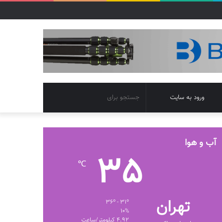
تغییر
جستجو
ورود به سایت
پوسته
برای
آب و هوا
35
℃
تهران
36º - 31º
10%
4.92 کیلومتر/ساعت