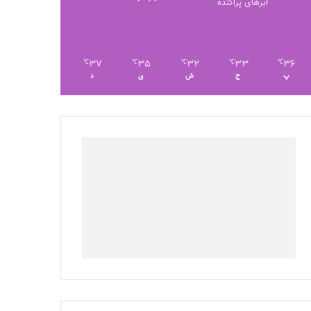
ابرهای پراکنده
37
35
32
33
36
℃
℃
℃
℃
℃
پ
ج
ش
ی
د