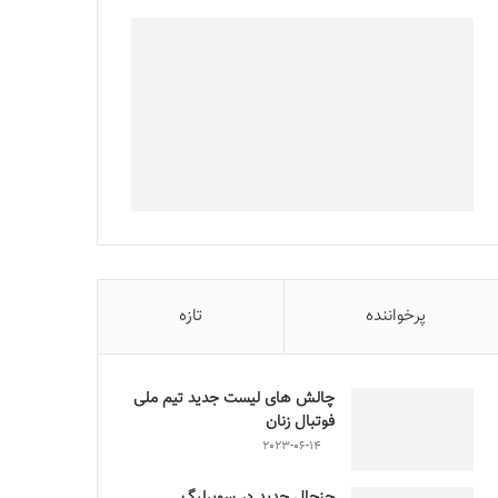
پرخواننده
تازه
چالش هاى ليست جدید تيم ملى
فوتبال زنان
2023-06-14
جنجال جدید در سوپرلیگ