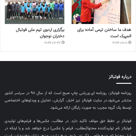
هدف ما ساختن تیمی آماده برای
برگزاری اردوی تیم ملی فوتبال
المپیک است
دختران نوجوان
2026-07-27
2026-08-01
درباره فوتبالز
روزنامه فوتبالز، روزنامه ای ورزشی چاپ صبح است که از سال ۹۸ در سراسر کشور
منتشر می‌شود.در سایت فوتبالز نیز اخبار، گزارش، تحلیل و ویدئوهای اختصاصی
توسط یک گروه مجرب به صورت رایگان ارائه می‌شود.
فوتبالز بر حفظ حق مولف تاکید دارد. در مطالب، عکس‌ها و فیلم‌های تولیدی
فوتبالز نام تولیدکننده محتوا(مطلب، فیلم یا عکس) درج خواهد شد و یا اینکه در
ذیل محتوا نام منبع خاصی ذکر نمی‌‎شود. درج نشدن منبع، نشان دهنده این است