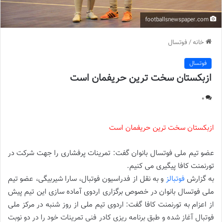
footballsnewspaper.com
خانه
/
فوتسال
فوتسال
ازبکستان سخت ترین حریفمان است
0
ازبکستان سخت ترین حریفمان است
عضو تیم ملی فوتسال بانوان گفت: تمرینات پرفشاری را جهت شرکت در
تورنمنت کافا پیگیری می کنیم.
به گزارش
فوتبالز
و به نقل از فدراسیون فوتبال، سارا شیربیگی، عضو تیم
ملی فوتسال بانوان در خصوص برگزاری اردوی آماده سازی این تیم پیش
از اعزام به تورنمنت کافا گفت: اردوی تیم ملی از روز شنبه در مرکز ملی
فوتبال آغاز شده و طبق برنامه ریزی کادر فنی تمرینات خود را در دو نوبت