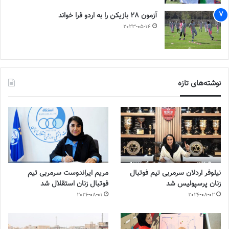
آزمون 28 بازیکن را به اردو فرا خواند
2023-05-14
نوشته‌های تازه
نیلوفر اردلان سرمربی تیم فوتبال
مریم ایراندوست سرمربی تیم
زنان پرسپولیس شد
فوتبال زنان استقلال شد
2026-08-01
2026-08-02