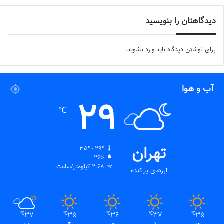
دیدگاهتان را بنویسید
برای نوشتن دیدگاه باید
وارد بشوید
.
آب و هوا
29
℃
تهران
35º - 29º
26%
2.68 کیلومتر/ساعت
ابرهای پراکنده
37
35
36
37
35
℃
℃
℃
℃
℃
ی
د
س
چ
پ