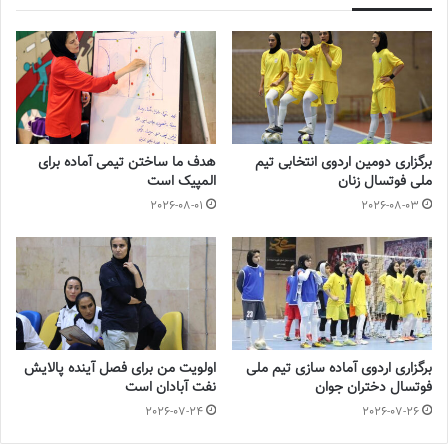
◾️
با فوتبالز همراه شوید
◾️فوتبالز را در اینستاگرام دنبال کنید
footballs.women@
◾️
برچسب ها
تیم ملی فوتسال
روزنامه فوتبالز
سارا شیربیگی
فوتسال بانوان
فوتسال زنان
کافا
برگزاری دومین اردوی انتخابی تیم
هدف ما ساختن تیمی آماده برای
ملی فوتسال زنان
المپیک است
2026-08-01
2026-08-03
برگزاری اردوی آماده سازی تیم ملی
اولویت من برای فصل آینده پالایش
فوتسال دختران جوان
نفت آبادان است
2026-07-24
2026-07-26