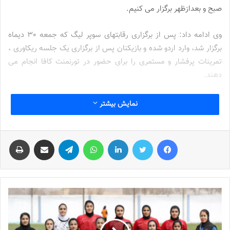
صبح و بعدازظهر برگزار می کنیم.
ازبکستان سخت ترین حریفمان است
وی ادامه داد: پس از برگزاری رقابتهای سوپر لیگ که جمعه 30 دیماه
برگزار شد، وارد اردو شده و بازیکنان پس از برگزاری یک جلسه ریکاوری ،
تمرینات پرفشار و مستمری را برای حضور در تورنمنت کافا انجام می
دهند.
شیربیگی گفت: زمان آماده سازی برای تورنمنت فوق بسیار کم است اما
نمایش بیشتر
ما همه تلاش خود را می کنیم تا بهترین نتیجه را بگیریم. همانطور که
می دانید تیم ازبکستان حریف سرسختی برای ما در این تورنمنت
فیس بوک
توییتر
لینکدین
واتس آپ
تلگرام
اشتراک گذاری از طریق ایمیل
چاپ
محسوب می شود و از مدتها قبل در اردوهای آماده سازی حضور دارد.
عکس: سهیل سعادتمندی
نوشته های مشابه
جنجال جدید در سوپرلیگ فوتسال