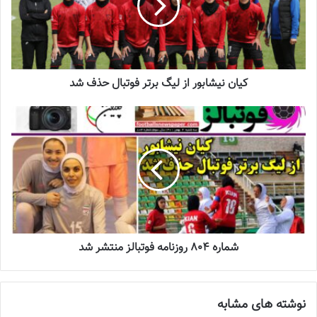
2022-12-11
لیست تیم ملی فوتسال زنان اعلام شد
2025-04-28
کیان نیشابور از لیگ برتر فوتبال حذف شد
سرنوشت عجیب ستاره ایرانی در تورکال
2023-05-12
برگزاری اردوی انتخابی تیم ملی فوتسال
بانوان
2023-08-01
شماره 804 روزنامه فوتبالز منتشر شد
آخرین اخبار فوتبال و
فوتسال زنان
ایران را در سایت روزنامه فوتبالز
بخوانید.
نوشته های مشابه