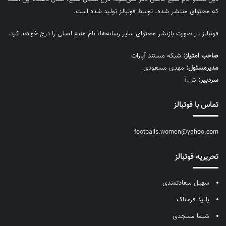
که محتوای منتشر شده، توسط فوتبالز تولید شده است.
فوتبالز در صورت بازنشر محتوای سایر رسانه‌ها، نام منبع اصلی را درج خواهد کرد.
صاحب امتیاز:
شبکه مستند آپارات
مديرمسئول:
مهدی مسعودی
سردبیر:
ش.آ
تماس با فوتبالز
footballs.women@yahoo.com
تحریریه فوتبالز
سهیل سعادتمندی
پانیذ فرحناک
شیما مسجدی