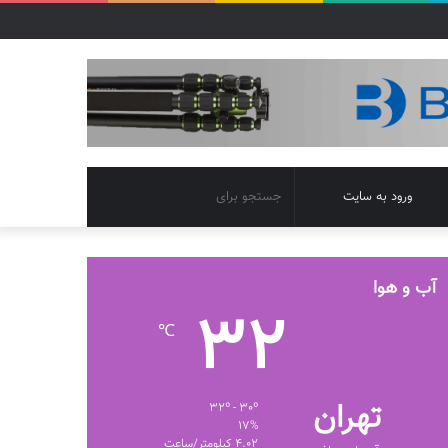
تغییر
جستجو
ورود به سایت
پوسته
برای
آب و هوا
32
℃
تهران
32º - 30º
17%
4.02 کیلومتر/ساعت