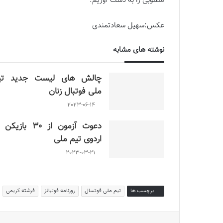
مطلوبی را به دست آوریم.
عکس:سهیل سعادتمندی
نوشته های مشابه
چالش هاى ليست جدید تي
ملى فوتبال زنان
2023-06-14
دعوت آزمون از 30 بازیک
اردوی تیم ملی
2023-03-21
برچسب ها
تیم ملی فوتسال
روزنامه فوتبالز
فرشته کریمی