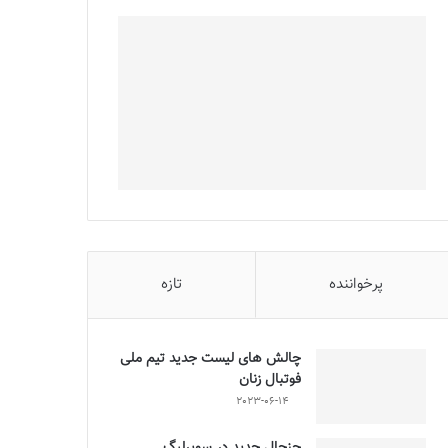
پرخواننده
تازه
چالش هاى ليست جدید تيم ملى
فوتبال زنان
2023-06-14
جنجال جدید در سوپرلیگ