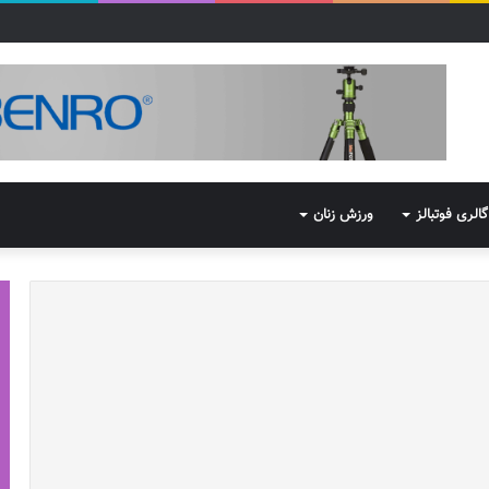
گالری فوتبالز
ورزش زنان