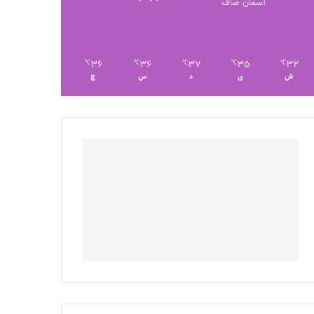
آسمان صاف
36
36
37
35
32
℃
℃
℃
℃
℃
ش
ی
د
س
چ