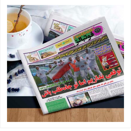
سیرجانی‌ها بعد از باخت مقابل سپاهان، برابر خاتون بم هم ناکام در
کسب پیروزی بودند و شکستی 4 بر 2 را در خانه متحمل شدند تا نه‌تنها
صدر جدول که حالا رتبه دوم را هم از دست بدهند. اختلاف 6 امتیازی با
صدر جدول باعث شد تا مدیران باشگاه شهرداری سیرجان به روند
نتیجه‌گیری تیم خود و فاصله گرفتن از صدر جدول ورود کنند و سعید
خاتم که به تازگی از سوی شهردار سیرجان به عنوان مدیرعامل باشگاه
انتخاب شده، در تصمیمی غیرمنتظره حکم اخراج مریم جهان‌نجاتی را
امضا کرد.
خاتم در شرایطی دستور به برکناری سرمربی باسابقه سیرجانی‌ها داد، که
او را در سمت مربی تیم‌های پایه منصوب کرد. انتصابی که بیشتر به
منزله یک تبعید به نظر می‌رسد اما با این وجود در نقطه مقابل مریم
جهان‌نجاتی تصمیم گرفته تا سکوت را در پیش بگیرد و نسبت به حواشی
ایجاد واکنشی نداشته باشد. 2 باخت مقابل 2 رقیب اصلی در مسیر
قهرمانی زمینه‌ساز اخراج سرمربی‌ای شد که توانسته بود شهرداری
سیرجان را از لیگ دو به لیگ برتر برساند و این تیم را قهرمان لیگ برتر