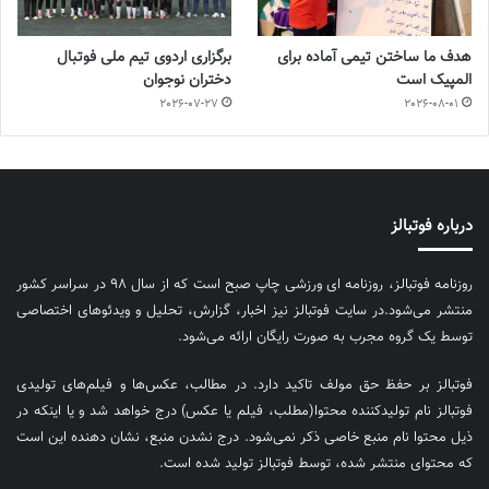
هدف ما ساختن تیمی آماده برای
برگزاری اردوی تیم ملی فوتبال
المپیک است
دختران نوجوان
2026-07-27
2026-08-01
درباره فوتبالز
روزنامه فوتبالز، روزنامه ای ورزشی چاپ صبح است که از سال ۹۸ در سراسر کشور
منتشر می‌شود.در سایت فوتبالز نیز اخبار، گزارش، تحلیل و ویدئوهای اختصاصی
توسط یک گروه مجرب به صورت رایگان ارائه می‌شود.
فوتبالز بر حفظ حق مولف تاکید دارد. در مطالب، عکس‌ها و فیلم‌های تولیدی
فوتبالز نام تولیدکننده محتوا(مطلب، فیلم یا عکس) درج خواهد شد و یا اینکه در
ذیل محتوا نام منبع خاصی ذکر نمی‌‎شود. درج نشدن منبع، نشان دهنده این است
که محتوای منتشر شده، توسط فوتبالز تولید شده است.