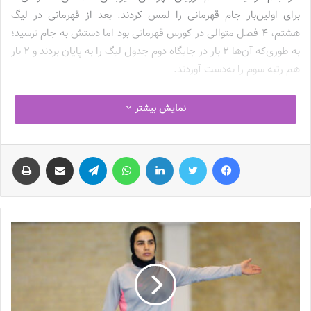
برای اولین‌بار جام قهرمانی را لمس کردند. بعد از قهرمانی در لیگ
هشتم، 4 فصل متوالی در کورس قهرمانی بود اما دستش به جام نرسید؛
به طوری‌که آن‌ها 2 بار در جایگاه دوم جدول لیگ را به پایان بردند و 2 بار
هم رتبه سوم را به‌دست آوردند.
شاگردان جهان‌نجاتی بعد از دوری 4ساله از جام قهرمانی، در لیگ
نمایش بیشتر
سیزدهم توانستند از لغزش حریف سنتی خود استفاده کنند و با بهره‌وری
از توقف غیرمنتظره خاتون بم، جام قهرمانی را مجدداً از آن خود کردند و
فیس بوک
توییتر
لینکدین
واتس آپ
تلگرام
اشتراک گذاری از طریق ایمیل
چاپ
به اولین نماینده ایران در تاریخ مسابقات آزمایشی لیگ قهرمانان آسیا
تبدیل شدند، مسابقاتی که در آنجا سیرجانی‌ها دست‌شان از جام
قهرمانی کوتاه ماند و در بین 4 تیم، در جایگاه دوم قرار گرفتند.
سبزپوشان سیرجانی فصل گذشته برای سومین‌بار در کورس رقابت با
خاتون بم، ناکام در فتح جام بودند و رقابت را به حریف هم‌استانی واگذار
کردند تا سومین نایب‌قهرمانی شهرداری سیرجان در تاریخ لیگ برتر فوتبال
زنان به‌ثبت برسد و انتظار می‌رفت برای لیگ پانزدهم، سیرجانی‌ها با
شمایل یک تیم قهرمان به میدان بیایند که شروع طوفانی و برد مقابل