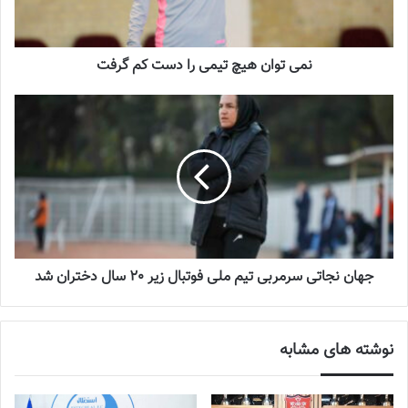
سپاهان در اصفهان در اولین گام نشان داد که سیرجانی‌ها برای فتح جام
آمده‌اند اما رفته‌رفته رخنه حواشی و دودستگی به درون تیم باعث شد تا
همه معادلات تغییر کند.
نمی توان هیچ تیمی را دست کم گرفت
نوشته های مشابه
چالش هاى ليست جدید تيم ملى فوتبال
زنان
2023-06-14
تازه‌ترین خبرها از درمان ۲ ملی‌پوش فوتبال
زنان
جهان نجاتی سرمربی تیم ملی فوتبال زیر 20 سال دختران شد
2023-12-24
دعوت آزمون از 30 بازیکن به اردوی تیم ملی
نوشته های مشابه
2023-03-21