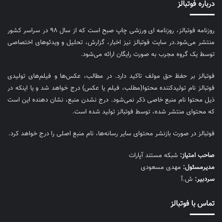
درباره فوتبالز
روزنامه فوتبالز، روزنامه ای ورزشی چاپ صبح است که از سال ۹۸ در سراسر کشور
منتشر می‌شود.در سایت فوتبالز نیز اخبار، گزارش، تحلیل و ویدئوهای اختصاصی
توسط یک گروه مجرب به صورت رایگان ارائه می‌شود.
فوتبالز بر حفظ حق مولف تاکید دارد. در مطالب، عکس‌ها و فیلم‌های تولیدی
فوتبالز نام تولیدکننده محتوا(مطلب، فیلم یا عکس) درج خواهد شد و یا اینکه در
ذیل محتوا نام منبع خاصی ذکر نمی‌‎شود. درج نشدن منبع، نشان دهنده این است
که محتوای منتشر شده، توسط فوتبالز تولید شده است.
فوتبالز در صورت بازنشر محتوای سایر رسانه‌ها، نام منبع اصلی را درج خواهد کرد.
صاحب امتیاز:
شبکه مستند آپارات
مديرمسئول:
مهدی مسعودی
سردبیر:
ش.آ
تماس با فوتبالز