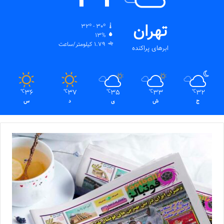
تهران
32º - 30º
13%
1.79 کیلومتر/ساعت
ابرهای پراکنده
36
37
35
33
32
℃
℃
℃
℃
℃
ج
ش
ی
د
س