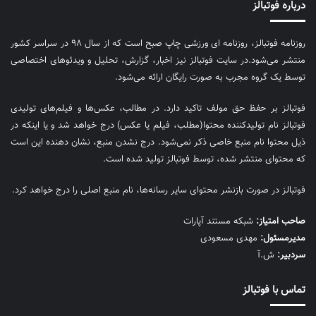
درباره فوتبالز
روزنامه فوتبالز، روزنامه ای ورزشی چاپ صبح است که از سال ۹۸ در سراسر کشور
منتشر می‌شود.در سایت فوتبالز نیز اخبار، گزارش، تحلیل و ویدئوهای اختصاصی
توسط یک گروه مجرب به صورت رایگان ارائه می‌شود.
فوتبالز بر حفظ حق مولف تاکید دارد. در مطالب، عکس‌ها و فیلم‌های تولیدی
فوتبالز نام تولیدکننده محتوا(مطلب، فیلم یا عکس) درج خواهد شد و یا اینکه در
ذیل محتوا نام منبع خاصی ذکر نمی‌‎شود. درج نشدن منبع، نشان دهنده این است
که محتوای منتشر شده، توسط فوتبالز تولید شده است.
فوتبالز در صورت بازنشر محتوای سایر رسانه‌ها، نام منبع اصلی را درج خواهد کرد.
صاحب امتیاز:
شبکه مستند آپارات
مديرمسئول:
مهدی مسعودی
سردبیر:
ش.آ
تماس با فوتبالز