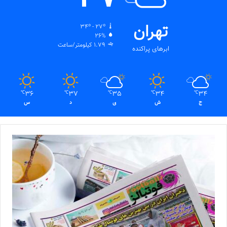
تهران
34º - 27º
26%
1.79 کیلومتر/ساعت
ابرهای پراکنده
36
37
35
34
34
℃
℃
℃
℃
℃
ج
ش
ی
د
س