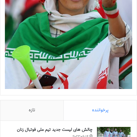
پرخواننده
تازه
چالش هاى ليست جدید تيم ملى فوتبال زنان
2023-06-14