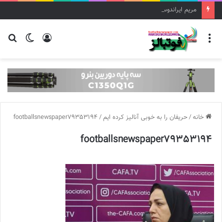
مریم ایراندوست سرمربی تیم فوتبال زنان استقلال شد
منو
ورود
تغییر
جس
پوسته
برا
خانه
/
حریفان را به خوبی آنالیز کرده ایم
/
footballsnewspaper79353194
footballsnewspaper79353194