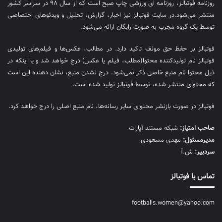
روزنامه فوتبالز، روزنامه ای ورزشی چاپ صبح است که از سال ۹۸ در سراسر کشور
منتشر می‌شود.در سایت فوتبالز نیز اخبار، گزارش، تحلیل و ویدئوهای اختصاصی
توسط یک گروه مجرب به صورت رایگان ارائه می‌شود.
فوتبالز بر حفظ حق مولف تاکید دارد. در مطالب، عکس‌ها و فیلم‌های تولیدی
فوتبالز نام تولیدکننده محتوا(مطلب، فیلم یا عکس) درج خواهد شد و یا اینکه در
ذیل محتوا نام منبع خاصی ذکر نمی‌‎شود. درج نشدن منبع، نشان دهنده این است
که محتوای منتشر شده، توسط فوتبالز تولید شده است.
فوتبالز در صورت بازنشر محتوای سایر رسانه‌ها، نام منبع اصلی را درج خواهد کرد.
صاحب امتیاز:
شبکه مستند آپارات
مديرمسئول:
مهدی مسعودی
سردبیر:
ش.آ
تماس با فوتبالز
footballs.women@yahoo.com