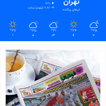
تهران
13%
2.68 کیلومتر/ساعت
ابرهای پراکنده
37
35
31
34
35
℃
℃
℃
℃
℃
پ
ج
ش
ی
د