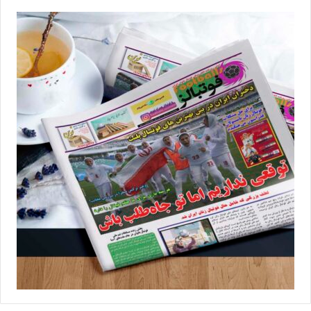
ندارند و در هفته‌های پیش‌رو باید برای حفظ موقعیت سوم جدول تلاش
کنند.
در دیگر بازی هفته هم تیم ملوان بندرانزلی در خانه توانست برابر
ایساتیس کران فارس جشن پیروزی بگیرد و شاگردان معصومه جهانچی
موفق شدند با نتیجه 2 بر یک از سد حریف شیرازی خود بگذرند. تیم
پالایش‌گاز ایلام هم با توجه به حذف کیان نیشابور از گردونه رقابت‌ها،
امروز با قرعه استراحت مواجه شده بود.
نتایج هفته چهاردهم لیگ برتر فوتبال زنان
جمعه هفتم بهمن‌ماه
زارع باتری سنندج 0-3 خاتون بم
سپاهان اصفهان 3-0 پیکان البرز
شهرداری سیرجان 1-2 بادرود تهران