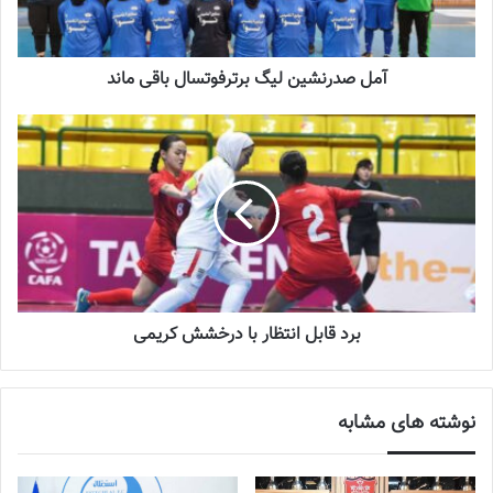
حریف استفاده کند و گل سوم را هم به‌ثمر رساند تا هم یکه‌تاز جدول
گلزنان شود و هم بمی‌ها با درخشش او بتوانند در بیرون از خانه بردی 3
گله را به‌دست آورند.
آمل صدرنشین لیگ برترفوتسال باقی ماند
نوشته های مشابه
چالش هاى ليست جدید تيم ملى فوتبال
زنان
2023-06-14
تازه‌ترین خبرها از درمان ۲ ملی‌پوش فوتبال
زنان
برد قابل‌ انتظار با درخشش کریمی
2023-12-24
دعوت آزمون از 30 بازیکن به اردوی تیم ملی
نوشته های مشابه
2023-03-21