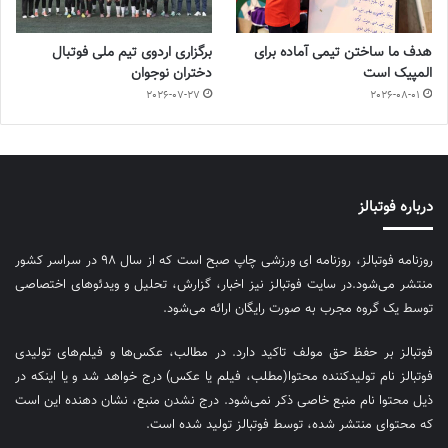
هدف ما ساختن تیمی آماده برای
برگزاری اردوی تیم ملی فوتبال
المپیک است
دختران نوجوان
2026-07-27
2026-08-01
درباره فوتبالز
روزنامه فوتبالز، روزنامه ای ورزشی چاپ صبح است که از سال ۹۸ در سراسر کشور
منتشر می‌شود.در سایت فوتبالز نیز اخبار، گزارش، تحلیل و ویدئوهای اختصاصی
توسط یک گروه مجرب به صورت رایگان ارائه می‌شود.
فوتبالز بر حفظ حق مولف تاکید دارد. در مطالب، عکس‌ها و فیلم‌های تولیدی
فوتبالز نام تولیدکننده محتوا(مطلب، فیلم یا عکس) درج خواهد شد و یا اینکه در
ذیل محتوا نام منبع خاصی ذکر نمی‌‎شود. درج نشدن منبع، نشان دهنده این است
که محتوای منتشر شده، توسط فوتبالز تولید شده است.