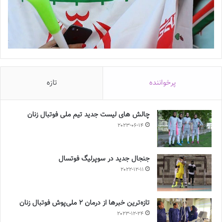
هفته پانزدهم رقابت‌های لیگ برتر فوتبال زنان در شرایطی پنجشنبه 13
بهمن‌ماه به انجام می‌رسد که در مهم‌ترین بازی هفته، خاتون بم در خانه
باید برابر سپاهان اصفهان قرار گیرد، دیداری که می‌تواند نتیجه آن تاثیر
مهمی در تعیین سرنوشت تیم قهرمان لیگ پانزدهم داشته باشد. در دیگر
پرخواننده
تازه
بازی حساس هفته هم در بندرانزلی، ملوان باید برابر شهرداری سیرجان
به میدان برود.
چالش هاى ليست جدید تيم ملى فوتبال زنان
2023-06-14
برچسب ها
روزنامه فوتبالز
فوتبال
فوتبال بانوان
فوتبال زنان
لیگ برتر
جنجال جدید در سوپرلیگ فوتسال
2022-12-11
تازه‌ترین خبرها از درمان ۲ ملی‌پوش فوتبال زنان
2023-12-24