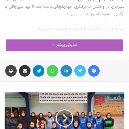
سیرجان در واکنش به برکناری جهان‌نجاتی باعث شد تا تیم سیرجانی با
ترکیبی متفاوت امروز به میدان برود.
برد خاتون با درخشش تکراری زوج «زندی»-«قنبری»
شاگردان مرضیه جعفری برای کسب سیزدهمین برد خود در فصل جاری
نمایش بیشتر
لیگ برتر فوتبال زنان، باید امروز در سنندج به مصاف تیم زارع باتری
می‌رفتند. بمی‌ها به مانند دیدارهای قبلی، تیم برتر میدان مسابقه بودند
فیس بوک
توییتر
لینکدین
واتس آپ
تلگرام
اشتراک گذاری از طریق ایمیل
چاپ
اما در نیمه نخست تلاش بازیکنان خاتون برای رسیدن به گل برتری بی‌ثمر
بود و آن‌ها نتوانستند از موقعیت‌های خود استفاده کنند و به گل برتری
برسند.
نگین زندی در آغاز نیمه دوم قفل دروازه زارع باتری را شکست و توانست
با گلزنی خود، تیمش را در بیرون از خانه پیش بیندازد. در ادامه بازی،
بازیکنان خاتون برای رسیدن به گل‌های بیشتر تلاش کردند که در واپسین
دقایق مسابقه، زهرا قنبری موفق شد گل دوم را وارد دروازه زارع باتری
سنندج کند. قنبری در اوقات تلف شده توانست از غفلت خط دفاعی