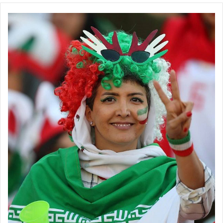
ملوان بندرانزلی 2-1 ایساتیس کران فارس
در پایان هفته چهاردهم لیگ برتر فوتبال زنان، خاتون بم با 34 امتیاز
صدرنشین جدول رده‌بندی است. سپاهان اصفهان هم با 30 امتیاز در
جایگاه دوم قرار دارد و شهرداری سیرجان با توجه به شکست در بازی
خانگی امروز با یک بازی کمتر نسبت به خاتون و سپاهان، با 25 امتیاز در
رتبه سوم ایستاد.