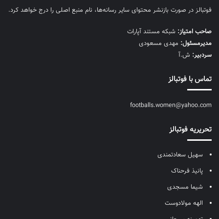
فوتبالز در صورت بازنشر محتوای سایر رسانه‌ها، نام منبع اصلی را درج خواهد کرد.
صاحب امتیاز:
شبکه مستند آپارات
مديرمسئول:
مهدی مسعودی
سردبیر:
ش.آ
تماس با فوتبالز
footballs.women@yahoo.com
تحریریه فوتبالز
سهیل سعادتمندی
پانیذ فرحناک
شیما مسجدی
الهه مولادوست