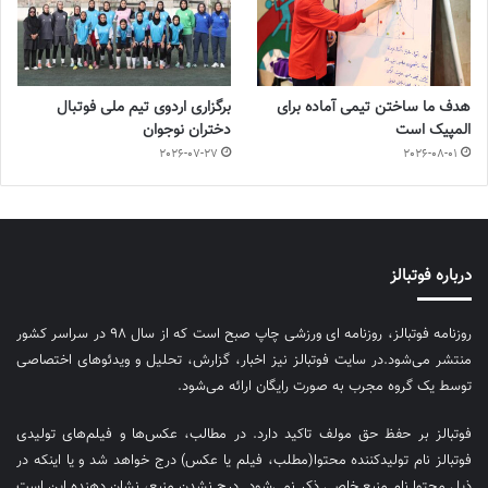
هدف ما ساختن تیمی آماده برای
برگزاری اردوی تیم ملی فوتبال
المپیک است
دختران نوجوان
2026-07-27
2026-08-01
درباره فوتبالز
روزنامه فوتبالز، روزنامه ای ورزشی چاپ صبح است که از سال ۹۸ در سراسر کشور
منتشر می‌شود.در سایت فوتبالز نیز اخبار، گزارش، تحلیل و ویدئوهای اختصاصی
توسط یک گروه مجرب به صورت رایگان ارائه می‌شود.
فوتبالز بر حفظ حق مولف تاکید دارد. در مطالب، عکس‌ها و فیلم‌های تولیدی
فوتبالز نام تولیدکننده محتوا(مطلب، فیلم یا عکس) درج خواهد شد و یا اینکه در
ذیل محتوا نام منبع خاصی ذکر نمی‌‎شود. درج نشدن منبع، نشان دهنده این است