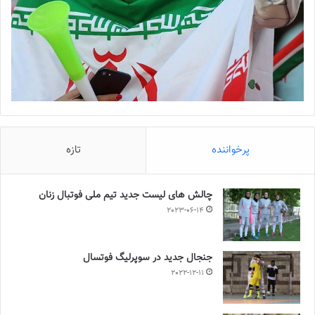
پرخواننده
تازه
چالش هاى ليست جدید تيم ملى فوتبال زنان
2023-06-14
جنجال جدید در سوپرلیگ فوتسال
2022-12-11