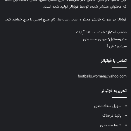
که محتوای منتشر شده، توسط فوتبالز تولید شده است.
فوتبالز در صورت بازنشر محتوای سایر رسانه‌ها، نام منبع اصلی را درج خواهد کرد.
صاحب امتیاز:
شبکه مستند آپارات
مديرمسئول:
مهدی مسعودی
سردبیر:
ش.آ
تماس با فوتبالز
footballs.women@yahoo.com
تحریریه فوتبالز
سهیل سعادتمندی
پانیذ فرحناک
شیما مسجدی