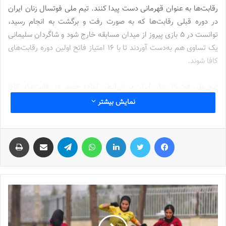
رقابت‌ها به عنوان قهرمانی دست پیدا کنند. تیم ملی فوتسال زنان ایران
در دوره قبلی رقابت‌ها که به صورت رفت و برگشت به انجام رسید،
توانست در 5 بازی پیروز از میدان مسابقه خارج شود و شاگردان سلیمانی
یک تساوی هم به‌دست آوردند تا با 16 امتیاز فاتح اولین دوره رقابت‌های
کافا شوند.
تیم ملی فوتسال زنان ایران در شرایطی آماده حضور در رقابت‌های کافا
2023 شد که به مانند دوره قبلی رقابت‌ها، در فاصله یک هفته تا شروع
نمایش بیشتر
مسابقات، تیم ملی تشکیل شد. فروزان سلیمانی به مانند سال گذشته در
نقش سرمربی موقت انتخاب شد و با توجه به اختلاف سطح تیم ملی
فیس بوک
توییتر
لینکدین
واتس آپ
تلگرام
اشتراک گذاری از طریق ایمیل
چاپ
فوتسال زنان ایران به عنوان قهرمان آسیا با سایر تیم‌های حاضر در
منطقه آسیای مرکزی، انتظار می‌رفت که شاگردان سلیمانی بتوانند در کافا
2023 عنوان قهرمانی را از آن خود کنند.
شاگردان فروزان سلیمانی امروز در نخستین گام باید به مصاف تیم ملی
قرقیزستان می‌رفتند تا با برگزاری دوئل تیم‌های ملی فوتسال زنان ایران و
قرقیزستان، به صورت رسمی مسابقات کافا 2023 افتتاح شود. زنان