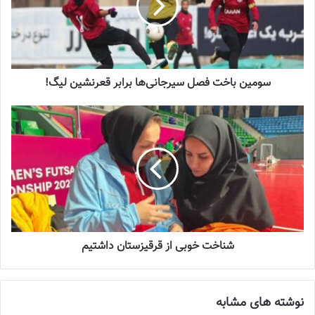
فوتسال ایران از ساعت 12:30 برابر قرقیزستان قرار گرفتند و نکته مهم
بازی امروز، اولین تجربه کاپیتانی فرشته کریمی در تیم ملی بود، آن‌هم
در شرایطی که فرزانه توسلی به دلیل مشکلات شخصی نتوانست از کشور
خارج شود و در غیاب او، بازوبند به کریمی رسید.
سومین باخت فصل سیرجانی‌ها برابر قعرنشین لیگ!
فرشته کریمی شروعی طوفانی در اولین بازی خود در نقش کاپیتان داشت
و توانست در فاصله یک دقیقه 2 بار دروازه قرقیزستان را باز کند و در
ادامه، درخشش مارال ترکمان و مهسا کمالی باعث شد تا شاگردان
فروزان سلیمانی با برتری 4 گله به کار خود در نیمه نخست پایان بدهند و
با پیروزی به رختکن بروند.
نوشته های مشابه
شناخت خوبی از قرقیزستان داشتیم
جنجال جدید در سوپرلیگ فوتسال
2022-12-11
نوشته های مشابه
لیست تیم ملی فوتسال زنان اعلام شد