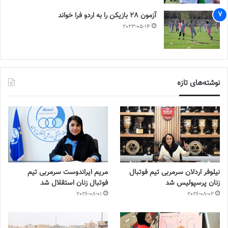
آزمون 28 بازیکن را به اردو فرا خواند
2023-05-14
نوشته‌های تازه
نیلوفر اردلان سرمربی تیم فوتبال
مریم ایراندوست سرمربی تیم
زنان پرسپولیس شد
فوتبال زنان استقلال شد
2026-08-01
2026-08-02