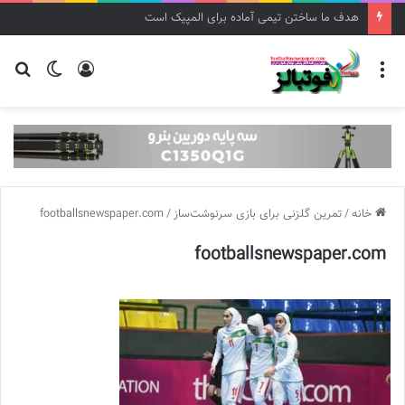
هدف ما ساختن تیمی آماده برای المپیک است
منو
ورود
تغییر
جس
پوسته
برا
خانه
/
تمرین گلزنی برای بازی سرنوشت‌ساز
/
footballsnewspaper.com
footballsnewspaper.com