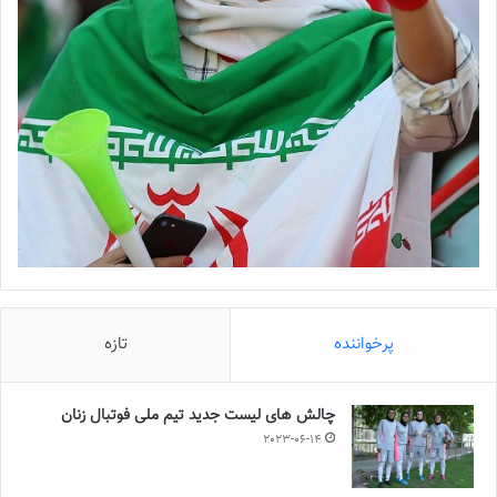
پرخواننده
تازه
چالش هاى ليست جدید تيم ملى فوتبال زنان
2023-06-14