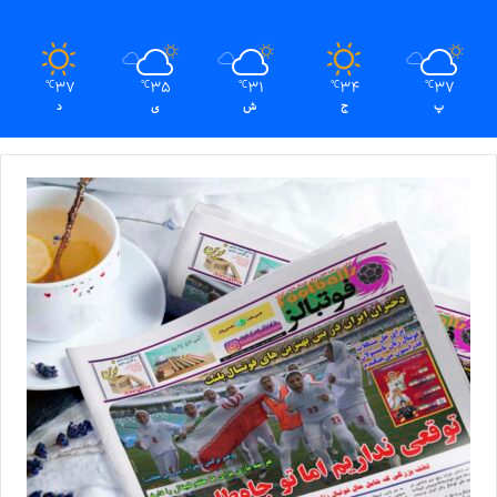
37
35
31
34
37
℃
℃
℃
℃
℃
پ
ج
ش
ی
د