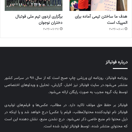
هدف ما ساختن تیمی آماده برای
برگزاری اردوی تیم ملی فوتبال
المپیک است
دختران نوجوان
2026-07-27
2026-08-01
درباره فوتبالز
روزنامه فوتبالز، روزنامه ای ورزشی چاپ صبح است که از سال ۹۸ در سراسر کشور
منتشر می‌شود.در سایت فوتبالز نیز اخبار، گزارش، تحلیل و ویدئوهای اختصاصی
توسط یک گروه مجرب به صورت رایگان ارائه می‌شود.
فوتبالز بر حفظ حق مولف تاکید دارد. در مطالب، عکس‌ها و فیلم‌های تولیدی
فوتبالز نام تولیدکننده محتوا(مطلب، فیلم یا عکس) درج خواهد شد و یا اینکه در
ذیل محتوا نام منبع خاصی ذکر نمی‌‎شود. درج نشدن منبع، نشان دهنده این است
که محتوای منتشر شده، توسط فوتبالز تولید شده است.