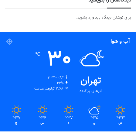
دیدگاهتان را بنویسید
برای نوشتن دیدگاه باید
وارد بشوید
.
آب و هوا
30
℃
تهران
33º - 28º
22%
2.68 کیلومتر/ساعت
ابرهای پراکنده
37
36
37
35
33
℃
℃
℃
℃
℃
ش
ی
د
س
چ