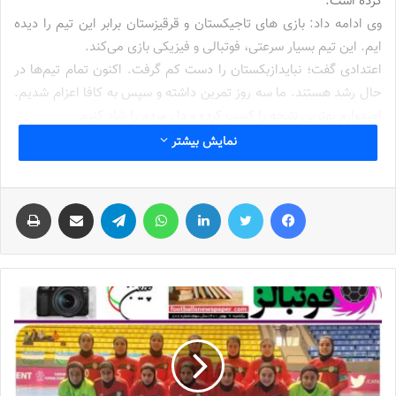
کرده است.
وی ادامه داد: بازی های تاجیکستان و قرقیزستان برابر این تیم را دیده
ایم. این تیم بسیار سرعتی، فوتبالی و فیزیکی بازی می‌کند.
اعتدادی گفت؛ نبایدازبکستان را دست کم گرفت. اکنون تمام تیم‌ها در
حال رشد هستند. ما سه روز تمرین داشته و سپس به کافا اعزام شدیم.
امیدوارم بهترین نتیجه را کسب کرده و دل مردم را شاد کنیم.
نمایش بیشتر
برچسب ها
تیم ملی فوتسال
روزنامه فوتبالز
فاطمه اعتدادی
فوتسال
فوتسال بانوان
فوتسال زنان
فیس بوک
توییتر
لینکدین
واتس آپ
تلگرام
اشتراک گذاری از طریق ایمیل
چاپ