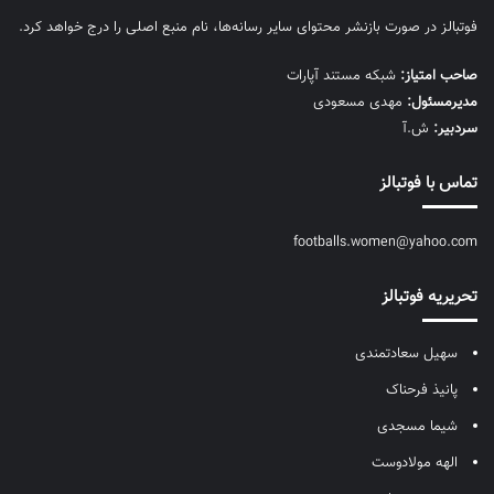
فوتبالز در صورت بازنشر محتوای سایر رسانه‌ها، نام منبع اصلی را درج خواهد کرد.
صاحب امتیاز:
شبکه مستند آپارات
مديرمسئول:
مهدی مسعودی
سردبیر:
ش.آ
تماس با فوتبالز
footballs.women@yahoo.com
تحریریه فوتبالز
سهیل سعادتمندی
پانیذ فرحناک
شیما مسجدی
الهه مولادوست