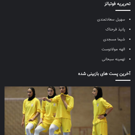
تحریریه فوتبالز
سهیل سعادتمندی
پانیذ فرحناک
شیما مسجدی
الهه مولادوست
تهمینه سبحانی
آخرین پست های بازبینی شده