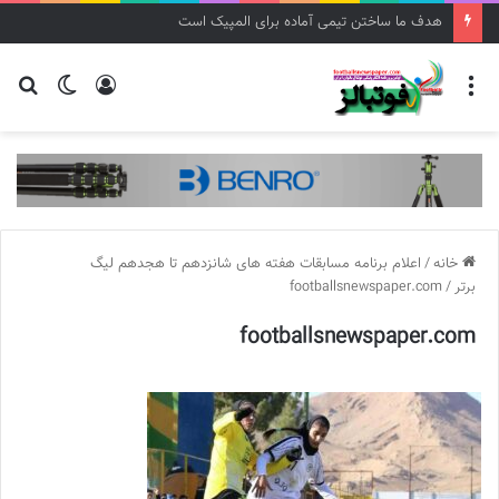
هدف ما ساختن تیمی آماده برای المپیک است
منو
ورود
تغییر
جس
پوسته
برا
خانه
/
اعلام برنامه مسابقات هفته های شانزدهم تا هجدهم ليگ
برتر
/
footballsnewspaper.com
footballsnewspaper.com