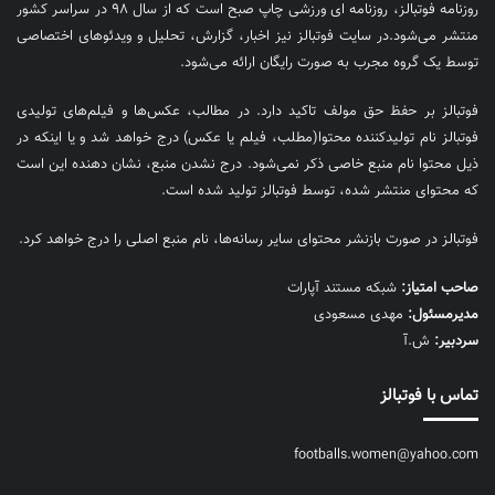
روزنامه فوتبالز، روزنامه ای ورزشی چاپ صبح است که از سال ۹۸ در سراسر کشور
منتشر می‌شود.در سایت فوتبالز نیز اخبار، گزارش، تحلیل و ویدئوهای اختصاصی
توسط یک گروه مجرب به صورت رایگان ارائه می‌شود.
فوتبالز بر حفظ حق مولف تاکید دارد. در مطالب، عکس‌ها و فیلم‌های تولیدی
فوتبالز نام تولیدکننده محتوا(مطلب، فیلم یا عکس) درج خواهد شد و یا اینکه در
ذیل محتوا نام منبع خاصی ذکر نمی‌‎شود. درج نشدن منبع، نشان دهنده این است
که محتوای منتشر شده، توسط فوتبالز تولید شده است.
فوتبالز در صورت بازنشر محتوای سایر رسانه‌ها، نام منبع اصلی را درج خواهد کرد.
صاحب امتیاز:
شبکه مستند آپارات
مديرمسئول:
مهدی مسعودی
سردبیر:
ش.آ
تماس با فوتبالز
footballs.women@yahoo.com