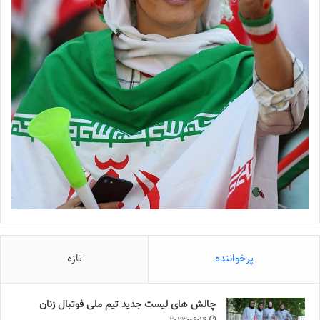
پرخواننده
تازه
چالش هاى ليست جدید تيم ملى فوتبال زنان