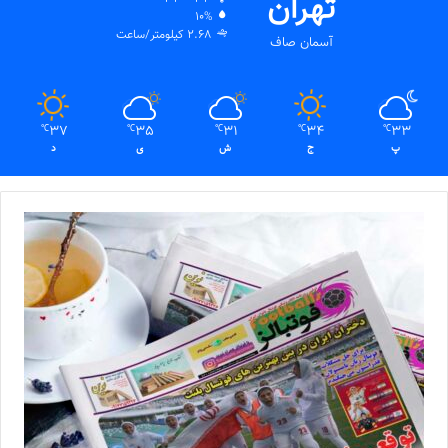
تهران
10%
2.68 کیلومتر/ساعت
آسمان صاف
37
35
31
34
33
℃
℃
℃
℃
℃
پ
ج
ش
ی
د