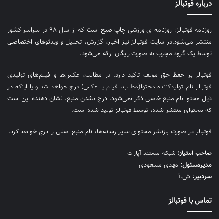
درباره فوتبالز
روزنامه فوتبالز، روزنامه ای ورزشی چاپ صبح است که از سال ۹۸ در سراسر کشور
منتشر می‌شود.در سایت فوتبالز نیز اخبار، گزارش، تحلیل و ویدئوهای اختصاصی
توسط یک گروه مجرب به صورت رایگان ارائه می‌شود.
فوتبالز بر حفظ حق مولف تاکید دارد. در مطالب، عکس‌ها و فیلم‌های تولیدی
فوتبالز نام تولیدکننده محتوا(مطلب، فیلم یا عکس) درج خواهد شد و یا اینکه در
ذیل محتوا نام منبع خاصی ذکر نمی‌‎شود. درج نشدن منبع، نشان دهنده این است
که محتوای منتشر شده، توسط فوتبالز تولید شده است.
فوتبالز در صورت بازنشر محتوای سایر رسانه‌ها، نام منبع اصلی را درج خواهد کرد.
صاحب امتیاز:
شبکه مستند آپارات
مديرمسئول:
مهدی مسعودی
سردبیر:
ش.آ
تماس با فوتبالز