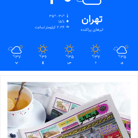
تهران
35º - 30º
15%
2.24 کیلومتر/ساعت
ابرهای پراکنده
37
36
35
37
35
℃
℃
℃
℃
℃
ی
د
س
چ
پ