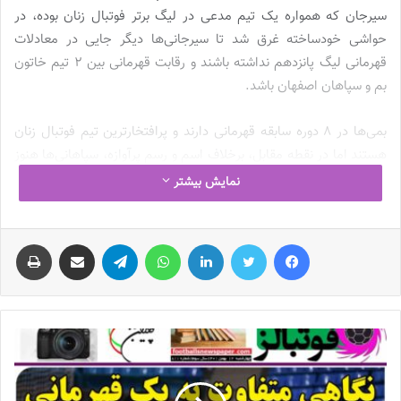
سیرجان که همواره یک تیم مدعی در لیگ برتر فوتبال زنان بوده، در
حواشی خودساخته غرق شد تا سیرجانی‌ها دیگر جایی در معادلات
قهرمانی لیگ پانزدهم نداشته باشند و رقابت قهرمانی بین 2 تیم خاتون
بم و سپاهان اصفهان باشد.
بمی‌ها در 8 دوره سابقه قهرمانی دارند و پرافتخارترین تیم فوتبال زنان
هستند اما در نقطه مقابل، برخلاف اسم و رسم پرآوازه، سپاهانی‌ها هنوز
نتوانسته‌اند قهرمانی در لیگ برتر فوتبال زنان را تجربه کنند و با هدایت
نمایش بیشتر
مریم ایراندوست رویای بزرگ قهرمانی را در سر می‌پرورانند. اتفاق مهم،
رویارویی خاتون و سپاهان در مهم‌ترین مقطع فصل است، مسابقه‌ای که
فیس بوک
توییتر
لینکدین
واتس آپ
تلگرام
اشتراک گذاری از طریق ایمیل
چاپ
نتیجه آن شاید تکلیف قهرمانی را یکسره کند و شاید هم باعث شد تنور
قهرمانی لیگ تا روز پایانی داغ بماند.
در انتظار نهمین تاج‌گذاری بمی‌ها؟
خاتون بم با هدایت مرضیه جعفری روزهای رویایی را سپری می‌کند،
خاتون سابقه 8 قهرمانی با جعفری را دارد و بعد از قهرمانی فصل گذشته،