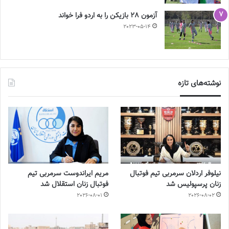
آزمون 28 بازیکن را به اردو فرا خواند
2023-05-14
نوشته‌های تازه
نیلوفر اردلان سرمربی تیم فوتبال
مریم ایراندوست سرمربی تیم
زنان پرسپولیس شد
فوتبال زنان استقلال شد
2026-08-01
2026-08-02