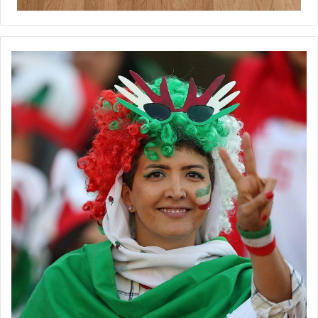
عکس:زهرا شکیبا
برچسب ها
روزنامه فوتبالز
فوتبال
فوتبال بانوان
فوتبال زنان
لیگ برتر