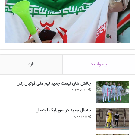
پرخواننده
تازه
چالش هاى ليست جدید تيم ملى فوتبال زنان
2023-06-14
جنجال جدید در سوپرلیگ فوتسال
2022-12-11