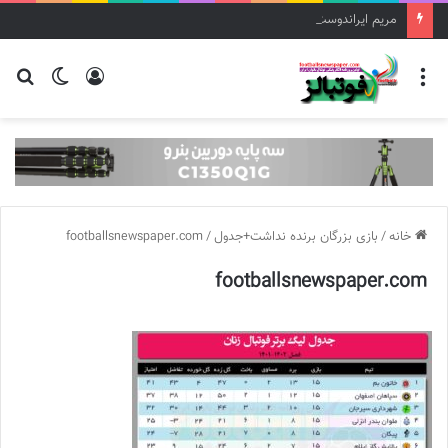
مریم ایراندوست سرمربی تیم فوتبال زنان استقلال شد
منو
ورود
تغییر
جس
پوسته
برا
خانه
/
بازی بزرگان برنده نداشت+جدول
/
footballsnewspaper.com
footballsnewspaper.com