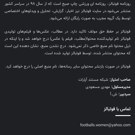
روزنامه فوتبالز، روزنامه ای ورزشی چاپ صبح است که از سال ۹۸ در سراسر کشور
منتشر می‌شود.در سایت فوتبالز نیز اخبار، گزارش، تحلیل و ویدئوهای اختصاصی
توسط یک گروه مجرب به صورت رایگان ارائه می‌شود.
فوتبالز بر حفظ حق مولف تاکید دارد. در مطالب، عکس‌ها و فیلم‌های تولیدی
فوتبالز نام تولیدکننده محتوا(مطلب، فیلم یا عکس) درج خواهد شد و یا اینکه در
ذیل محتوا نام منبع خاصی ذکر نمی‌‎شود. درج نشدن منبع، نشان دهنده این است
که محتوای منتشر شده، توسط فوتبالز تولید شده است.
فوتبالز در صورت بازنشر محتوای سایر رسانه‌ها، نام منبع اصلی را درج خواهد کرد.
صاحب امتیاز:
شبکه مستند آپارات
مديرمسئول:
مهدی مسعودی
سردبیر:
ش.آ
تماس با فوتبالز
footballs.women@yahoo.com