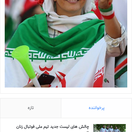
پرخواننده
تازه
چالش هاى ليست جدید تيم ملى فوتبال زنان