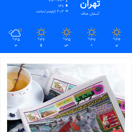
تهران
34º - 32º
14%
4.02 کیلومتر/ساعت
آسمان صاف
35
36
35
37
34
℃
℃
℃
℃
℃
ی
د
س
چ
پ