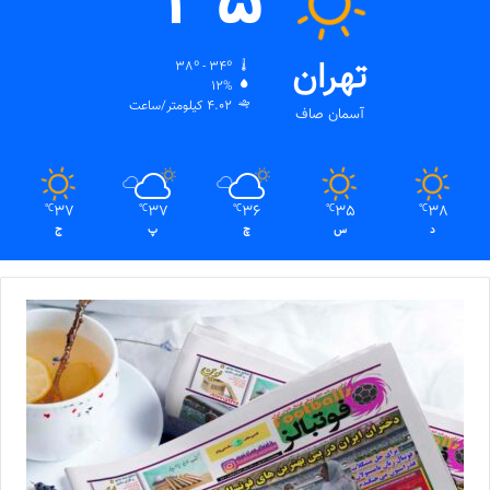
35
تهران
38º - 34º
12%
4.02 کیلومتر/ساعت
آسمان صاف
37
37
36
35
38
℃
℃
℃
℃
℃
د
س
چ
پ
ج