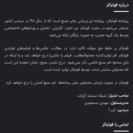
درباره فوتبالز
روزنامه فوتبالز، روزنامه ای ورزشی چاپ صبح است که از سال ۹۸ در سراسر کشور
منتشر می‌شود.در سایت فوتبالز نیز اخبار، گزارش، تحلیل و ویدئوهای اختصاصی
توسط یک گروه مجرب به صورت رایگان ارائه می‌شود.
فوتبالز بر حفظ حق مولف تاکید دارد. در مطالب، عکس‌ها و فیلم‌های تولیدی
فوتبالز نام تولیدکننده محتوا(مطلب، فیلم یا عکس) درج خواهد شد و یا اینکه در
ذیل محتوا نام منبع خاصی ذکر نمی‌‎شود. درج نشدن منبع، نشان دهنده این است
که محتوای منتشر شده، توسط فوتبالز تولید شده است.
فوتبالز در صورت بازنشر محتوای سایر رسانه‌ها، نام منبع اصلی را درج خواهد کرد.
صاحب امتیاز:
شبکه مستند آپارات
مديرمسئول:
مهدی مسعودی
سردبیر:
ش.آ
تماس با فوتبالز