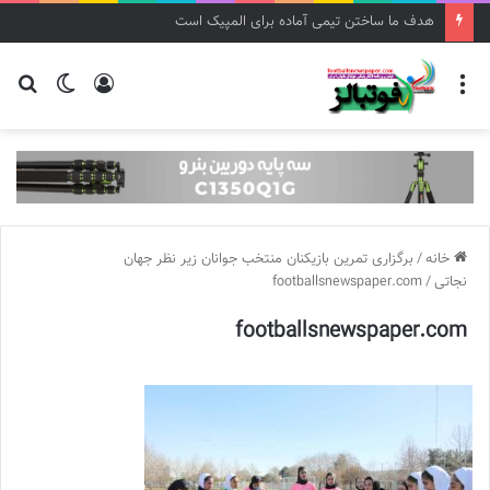
هدف ما ساختن تیمی آماده برای المپیک است
منو
ورود
تغییر
جس
پوسته
برا
خانه
/
برگزاری تمرین بازیکنان منتخب جوانان زیر نظر جهان
نجاتی
/
footballsnewspaper.com
footballsnewspaper.com