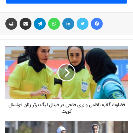
فیس بوک
توییتر
لینکدین
واتس آپ
تلگرام
اشتراک گذاری از طریق ایمیل
چاپ
قضاوت گلاره ناظمی و زری فتحی در فینال لیگ برتر زنان فوتسال
کویت