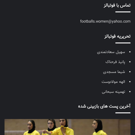
تماس با فوتبالز
footballs.women@yahoo.com
تحریریه فوتبالز
سهیل سعادتمندی
پانیذ فرحناک
شیما مسجدی
الهه مولادوست
تهمینه سبحانی
آخرین پست های بازبینی شده