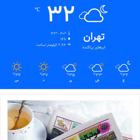
32
℃
تهران
32º - 30º
16%
2.68 کیلومتر/ساعت
ابرهای پراکنده
36
37
35
33
32
℃
℃
℃
℃
℃
ج
ش
ی
د
س