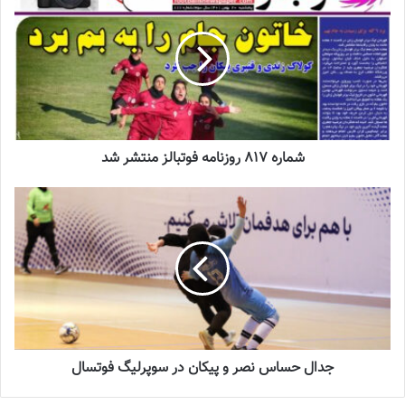
2022-12-11
لیست تیم ملی فوتسال زنان اعلام شد
2025-04-28
سرنوشت عجیب ستاره ایرانی در تورکال
شماره 817 روزنامه فوتبالز منتشر شد
2023-05-12
برگزاری اردوی انتخابی تیم ملی فوتسال
بانوان
2023-08-01
تیم‌های سایپا، خانه من مشهد و مهرعظام نیز با 31، 29 و 27 امتیاز در
جدال حساس نصر و پیکان در سوپرلیگ فوتسال
رده‌های سوم تا پنجم هستند.