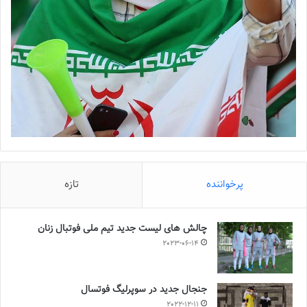
پرخواننده
تازه
چالش هاى ليست جدید تيم ملى فوتبال زنان
2023-06-14
جنجال جدید در سوپرلیگ فوتسال
2022-12-11