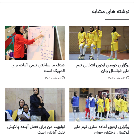
در هفته آینده هم سایپا در مهمترین بازی برابر فولاد هرمزگان قرار می
نوشته های مشابه
گیرد.
عکس:پرنیان بلوچی
برچسب ها
روزنامه فوتبالز
فوتسال
فوتسال بانوان
فوتسال زنان
برگزاری دومین اردوی انتخابی تیم
هدف ما ساختن تیمی آماده برای
ملی فوتسال زنان
المپیک است
2026-08-01
2026-08-03
برگزاری اردوی آماده سازی تیم ملی
اولویت من برای فصل آینده پالایش
فوتسال دختران جوان
نفت آبادان است