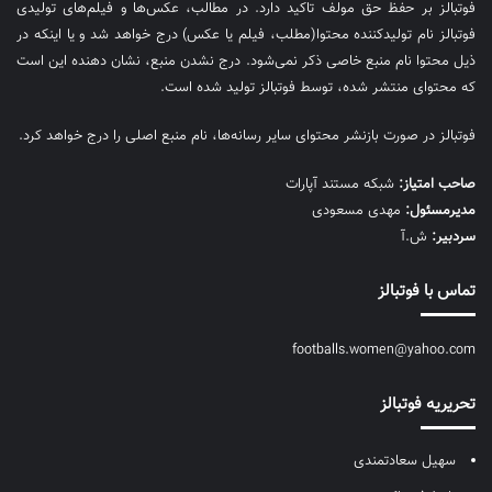
فوتبالز بر حفظ حق مولف تاکید دارد. در مطالب، عکس‌ها و فیلم‌های تولیدی
فوتبالز نام تولیدکننده محتوا(مطلب، فیلم یا عکس) درج خواهد شد و یا اینکه در
ذیل محتوا نام منبع خاصی ذکر نمی‌‎شود. درج نشدن منبع، نشان دهنده این است
که محتوای منتشر شده، توسط فوتبالز تولید شده است.
فوتبالز در صورت بازنشر محتوای سایر رسانه‌ها، نام منبع اصلی را درج خواهد کرد.
صاحب امتیاز:
شبکه مستند آپارات
مديرمسئول:
مهدی مسعودی
سردبیر:
ش.آ
تماس با فوتبالز
footballs.women@yahoo.com
تحریریه فوتبالز
سهیل سعادتمندی