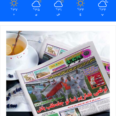
37
35
31
34
34
℃
℃
℃
℃
℃
پ
ج
ش
ی
د