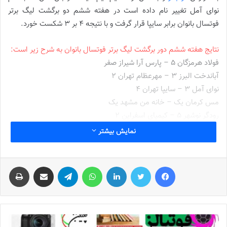
نوای آمل تغییر نام داده است در هفته ششم دو برگشت لیگ برتر
فوتسال بانوان برابر سایپا قرار گرفت و با نتیجه 4 بر 3 شکست خورد.
نتایج هفته ششم دور برگشت لیگ برتر فوتسال بانوان به شرح زیر است:
فولاد هرمزگان 5 – پارس آرا شیراز صفر
آباندخت البرز 3 – مهرعظام تهران 2
نوای آمل 3 – سایپا تهران 4
مس کرمان یک – خانه من مشهد یک
رودگر نوشهر 5 – کیمیای اسفراین 2
نمایش بیشتر
در پایان هفته ششم دور برگشت لیگ برتر فوتسال بانوان نوای آمل با 39
امتیاز صدرنشین است. فولاد هرمزگان 35 امتیازی و در رده دوم جدول
فیس بوک
توییتر
لینکدین
واتس آپ
تلگرام
اشتراک گذاری از طریق ایمیل
چاپ
مسابقات قرار دارد.
نوشته های مشابه
جنجال جدید در سوپرلیگ فوتسال