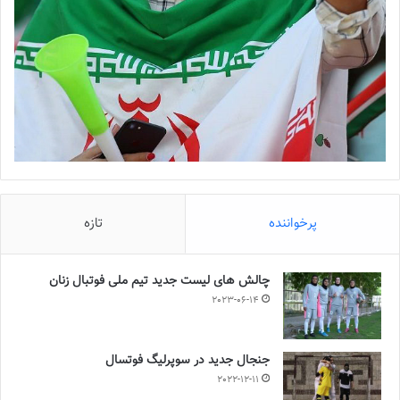
پرخواننده
تازه
چالش هاى ليست جدید تيم ملى فوتبال زنان
2023-06-14
جنجال جدید در سوپرلیگ فوتسال
2022-12-11