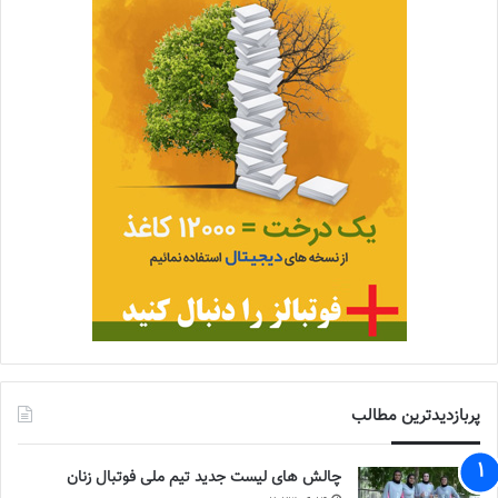
پربازدیدترین مطالب
چالش هاى ليست جدید تيم ملى فوتبال زنان