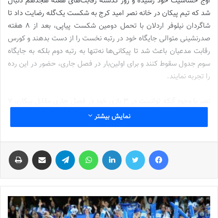
اوج حساسیت خود رسیده و روز گذشته رقابت‌های هفته هجدهم دنبال
شد که تیم پیکان در خانه نصر امید کرج به شکست یک‌گله رضایت داد تا
شاگردان نیلوفر اردلان با تحمل دومین شکست پیاپی، بعد از 8 هفته
صدرنشینی متوالی جایگاه خود در رتبه نخست را از دست بدهند و کورس
رقابت مدعیان باعث شد تا پیکانی‌ها نه‌تنها به رتبه دوم بلکه به جایگاه
سوم جدول سقوط کنند و برای اولین‌بار در فصل جاری، حضور در این رده
را تجربه نمایند.
نصر با وجود آنکه توانست در 3 بازی خود در فصل جاری مقابل پیکان، 7
امتیاز ارزشمند را به‌دست بیاورد اما فعلاً جایی در صدر جدول سوپرلیگ
نمایش بیشتر
فوتسال زنان ندارد و تیم پالایش‌نفت آبادان که فصل را با صدرنشینی
آغاز کرده بود، حالا دوباره یکه‌تاز جدول شده و در اولین دوره برگزاری
فیس بوک
توییتر
لینکدین
واتس آپ
تلگرام
اشتراک گذاری از طریق ایمیل
چاپ
رقابت‌های سوپرلیگ، به‌دنبال قهرمانی است.
اولین دوره سوپرلیگ فوتسال زنان ایران در 3 دور با حضور 8 تیم به
صورت گروهی پیگیری می‌شود و 3 هفته سرنوشت‌ساز دیگر از این دوره
از رقابت‌ها باقی مانده که احتمال تغییر معادلات در صدر جدول وجود
دارد و همچنان هر 3 تیم پالایش‌نفت آبادان، نصر امید کرج و پیکان