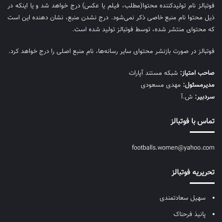
فوتبالز نام تولیدکننده محتوا(مطلب، فیلم یا عکس) درج خواهد شد و یا اینکه در
ذیل محتوا نام منبع خاصی ذکر نمی‌‎شود. درج نشدن منبع، نشان دهنده این است
که محتوای منتشر شده، توسط فوتبالز تولید شده است.
فوتبالز در صورت بازنشر محتوای سایر رسانه‌ها، نام منبع اصلی را درج خواهد کرد.
صاحب امتیاز:
شبکه مستند آپارات
مديرمسئول:
مهدی مسعودی
سردبیر:
ش.آ
تماس با فوتبالز
footballs.women@yahoo.com
تحریریه فوتبالز
سهیل سعادتمندی
پانیذ فرحناک