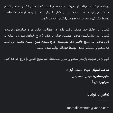
روزنامه فوتبالز، روزنامه ای ورزشی چاپ صبح است که از سال ۹۸ در سراسر کشور
منتشر می‌شود.در سایت فوتبالز نیز اخبار، گزارش، تحلیل و ویدئوهای اختصاصی
توسط یک گروه مجرب به صورت رایگان ارائه می‌شود.
فوتبالز بر حفظ حق مولف تاکید دارد. در مطالب، عکس‌ها و فیلم‌های تولیدی
فوتبالز نام تولیدکننده محتوا(مطلب، فیلم یا عکس) درج خواهد شد و یا اینکه در
ذیل محتوا نام منبع خاصی ذکر نمی‌‎شود. درج نشدن منبع، نشان دهنده این است
که محتوای منتشر شده، توسط فوتبالز تولید شده است.
فوتبالز در صورت بازنشر محتوای سایر رسانه‌ها، نام منبع اصلی را درج خواهد کرد.
صاحب امتیاز:
شبکه مستند آپارات
مديرمسئول:
مهدی مسعودی
سردبیر:
ش.آ
تماس با فوتبالز
footballs.women@yahoo.com