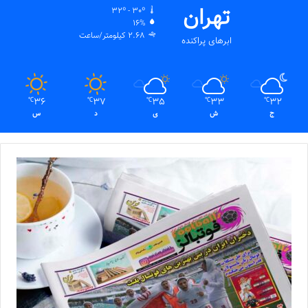
تهران
32º - 30º
16%
2.68 کیلومتر/ساعت
ابرهای پراکنده
36
37
35
33
32
℃
℃
℃
℃
℃
ج
ش
ی
د
س