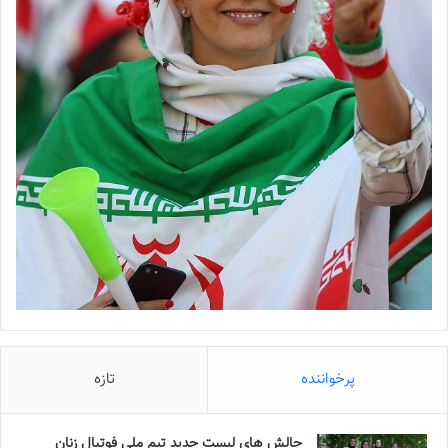
پرخواننده
تازه
چالش هاى ليست جدید تيم ملى فوتبال زنان