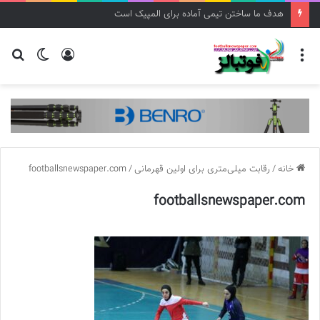
هدف ما ساختن تیمی آماده برای المپیک است
منو
ورود
تغییر
جس
پوسته
برا
خانه
/
رقابت میلی‌متری برای اولین قهرمانی
/
footballsnewspaper.com
footballsnewspaper.com