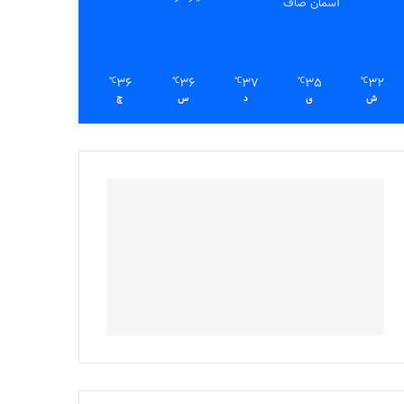
آسمان صاف
36
36
37
35
32
℃
℃
℃
℃
℃
ش
ی
د
س
چ