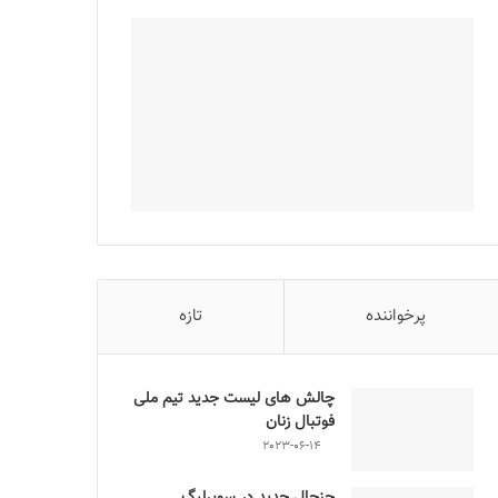
پرخواننده
تازه
چالش هاى ليست جدید تيم ملى
فوتبال زنان
2023-06-14
جنجال جدید در سوپرلیگ