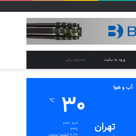
تغییر
جستجو
ورود به سایت
پوسته
برای
آب و هوا
30
℃
تهران
32º - 30º
23%
2.68 کیلومتر/ساعت