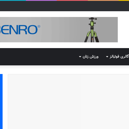
گالری فوتبالز
ورزش زنان