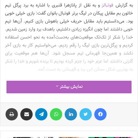
به گزارش
فوتبالز
و به نقل از پانازهرا قنبری با اشاره به برد پرگل تیم
خاتون بم مقابل پیکان در لیگ برتر فوتبال بانوان گفت: بازی خیلی خوبی
بود. می‌دانستیم باید مقابل حریف خیلی باهوش بازی کنیم. آن‌ها تیم
خوبی داشتند اما چون انگیزه زیادی داشتیم، باهدف برد وارد زمین شدیم.
خدا را شکر از تک‌تک موقعیت‌های به‌دست‌آمده به نحو احسن استفاده
کردیم و پرگل‌ترین بازی لیگ را رقم زدیم. می‌خواستیم کار به بازی آخر
نکشد و همین‌جا قهرمانی تیم مسجل شود. آن‌ها هم موقعیت برای
گلزنی داشتند اما عزم خود را جزم کرده بودیم تا برنده شویم و خدا را شکر
به بهترین شکل ممکن این برد و قهرمانی به دست آمد.
وی افزود: امسال لیگ ما بااینکه تیم‌های کمتری شرکت کرده بودند،
نمایش بیشتر
باکیفیت‌تر از سال‌های گذشته بود. فکر می‌کنم تیم‌ها خیلی خوب
بدن‌سازی کرده بودند و مشخص بود که برنامه‌ریزی خوبی داشتند. اکثر
فیس بوک
توییتر
لینکدین
واتس آپ
تلگرام
اشتراک گذاری از طریق ایمیل
چاپ
تیم‌ها برنامه داشتند و این‌طور نبود که مثل سال‌های قبل کیسه گل
بشوند. این روند امیدوارم در سال‌های آتی بهتر شود. امسال تفاضل
گل‌ها و اختلاف بردها بالا نبود. اگر تیم‌های کمتری شرکت کنند، اما تا آخر
ادامه دهند بهتر از این است که تیم‌های زیادی بیایند و در وسط فصل جا