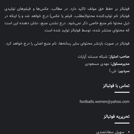
فوتبالز بر حفظ حق مولف تاکید دارد. در مطالب، عکس‌ها و فیلم‌های تولیدی
فوتبالز نام تولیدکننده محتوا(مطلب، فیلم یا عکس) درج خواهد شد و یا اینکه در
ذیل محتوا نام منبع خاصی ذکر نمی‌‎شود. درج نشدن منبع، نشان دهنده این است
که محتوای منتشر شده، توسط فوتبالز تولید شده است.
فوتبالز در صورت بازنشر محتوای سایر رسانه‌ها، نام منبع اصلی را درج خواهد کرد.
صاحب امتیاز:
شبکه مستند آپارات
مديرمسئول:
مهدی مسعودی
سردبیر:
ش.آ
تماس با فوتبالز
footballs.women@yahoo.com
تحریریه فوتبالز
سهیل سعادتمندی