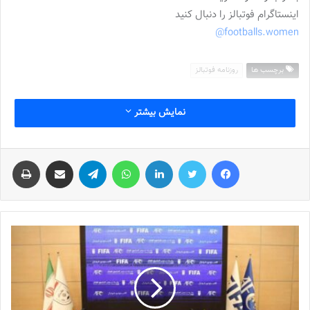
اینستاگرام فوتبالز را دنبال کنید
footballs.women@
برچسب ها
روزنامه فوتبالز
نمایش بیشتر
فیس بوک
توییتر
لینکدین
واتس آپ
تلگرام
اشتراک گذاری از طریق ایمیل
چاپ