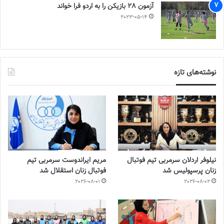
آزمون 28 بازیکن را به اردو فرا خواند
2023-05-14
نوشته‌های تازه
نیلوفر اردلان سرمربی تیم فوتبال
مریم ایراندوست سرمربی تیم
زنان پرسپولیس شد
فوتبال زنان استقلال شد
2026-08-01
2026-08-02