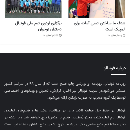
هدف ما ساختن تیمی آماده برای
برگزاری اردوی تیم ملی فوتبال
المپیک است
دختران نوجوان
2026-07-27
2026-08-01
درباره فوتبالز
روزنامه فوتبالز، روزنامه ای ورزشی چاپ صبح است که از سال ۹۸ در سراسر کشور
منتشر می‌شود.در سایت فوتبالز نیز اخبار، گزارش، تحلیل و ویدئوهای اختصاصی
توسط یک گروه مجرب به صورت رایگان ارائه می‌شود.
فوتبالز بر حفظ حق مولف تاکید دارد. در مطالب، عکس‌ها و فیلم‌های تولیدی
فوتبالز نام تولیدکننده محتوا(مطلب، فیلم یا عکس) درج خواهد شد و یا اینکه در
ذیل محتوا نام منبع خاصی ذکر نمی‌‎شود. درج نشدن منبع، نشان دهنده این است