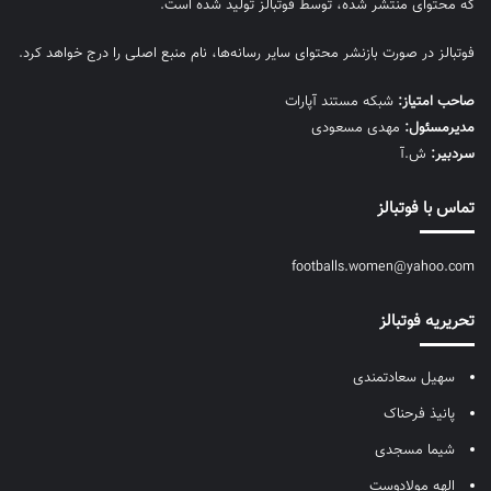
که محتوای منتشر شده، توسط فوتبالز تولید شده است.
فوتبالز در صورت بازنشر محتوای سایر رسانه‌ها، نام منبع اصلی را درج خواهد کرد.
صاحب امتیاز:
شبکه مستند آپارات
مديرمسئول:
مهدی مسعودی
سردبیر:
ش.آ
تماس با فوتبالز
footballs.women@yahoo.com
تحریریه فوتبالز
سهیل سعادتمندی
پانیذ فرحناک
شیما مسجدی
الهه مولادوست