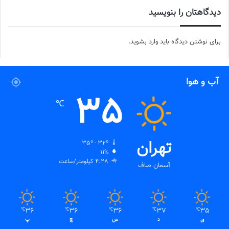
دیدگاهتان را بنویسید
برای نوشتن دیدگاه باید
وارد بشوید
.
آب و هوا
35
℃
تهران
35º - 32º
11%
4.28 کیلومتر/ساعت
آسمان صاف
36
36
36
37
35
℃
℃
℃
℃
℃
ی
د
س
چ
پ