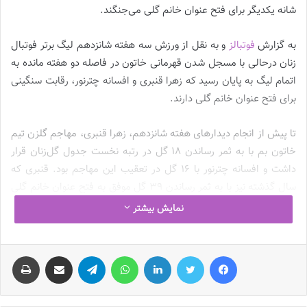
شانه یکدیگر برای فتح عنوان خانم گلی می‌جنگند.
به گزارش
فوتبالز
و به نقل از ورزش سه هفته شانزدهم لیگ برتر فوتبال
زنان درحالی با مسجل شدن قهرمانی خاتون در فاصله دو هفته مانده به
اتمام لیگ به پایان رسید که زهرا قنبری و افسانه چترنور، رقابت سنگینی
برای فتح عنوان خانم گلی دارند.
تا پیش از انجام دیدارهای هفته شانزدهم، زهرا قنبری، مهاجم گلزن تیم
خاتون بم با به ثمر رساندن 18 گل در رتبه نخست جدول گل‌زنان قرار
داشت و افسانه چترنور با 16 گل در تعقیب این مهاجم بود. قنبری که
سال گذشته نیز با به ثمر رساندن 39 گل موفق به فتح عنوان خانم گلی
شده بود، در فصل جاری تلاش می کرد که هم از عنوان فردی خود و هم
نمایش بیشتر
از قهرمانی تیمش دفاع کند.
فیس بوک
توییتر
لینکدین
واتس آپ
تلگرام
اشتراک گذاری از طریق ایمیل
چاپ
در مقابل اما افسانه چترنور، مهاجم ملی‌پوش شهرداری سیرجان، در
هفته‌های ابتدایی مقتدرانه در صدر جدول گلزنان قرار داشت اما بعد از
درگیر شدن این تیم سیرجانی با حواشی بسیار، چترنور در واکنش به