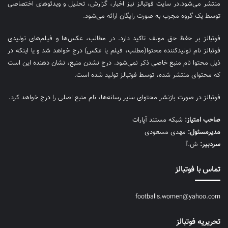
منتشر می‌شود.در سایت فوتبالز نیز اخبار، گزارش، تحلیل و ویدئوهای اختصاصی
توسط یک گروه مجرب به صورت رایگان ارائه می‌شود.
فوتبالز بر حفظ حق مولف تاکید دارد. در مطالب، عکس‌ها و فیلم‌های تولیدی
فوتبالز نام تولیدکننده محتوا(مطلب، فیلم یا عکس) درج خواهد شد و یا اینکه در
ذیل محتوا نام منبع خاصی ذکر نمی‌‎شود. درج نشدن منبع، نشان دهنده این است
که محتوای منتشر شده، توسط فوتبالز تولید شده است.
فوتبالز در صورت بازنشر محتوای سایر رسانه‌ها، نام منبع اصلی را درج خواهد کرد.
صاحب امتیاز:
شبکه مستند آپارات
مديرمسئول:
مهدی مسعودی
سردبیر:
ش.آ
تماس با فوتبالز
footballs.women@yahoo.com
تحریریه فوتبالز