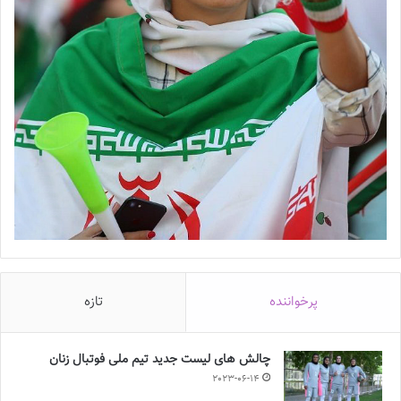
پرخواننده
تازه
چالش هاى ليست جدید تيم ملى فوتبال زنان
2023-06-14