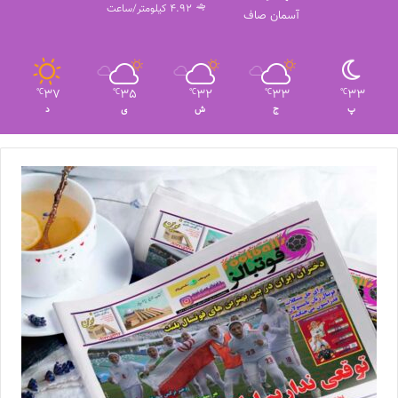
فوتبال بانوان
فوتبال زنان
4.92 کیلومتر/ساعت
آسمان صاف
37
35
32
33
33
℃
℃
℃
℃
℃
پ
ج
ش
ی
د