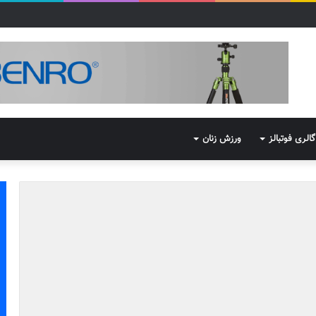
گالری فوتبالز
ورزش زنان