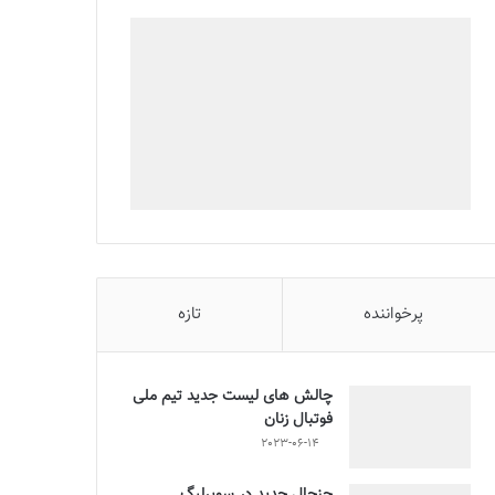
پرخواننده
تازه
چالش هاى ليست جدید تيم ملى
فوتبال زنان
2023-06-14
جنجال جدید در سوپرلیگ