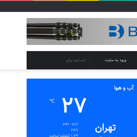
تغییر
جستجو
ورود به سایت
پوسته
برای
آب و هوا
27
℃
تهران
34º - 27º
28%
1.79 کیلومتر/ساعت