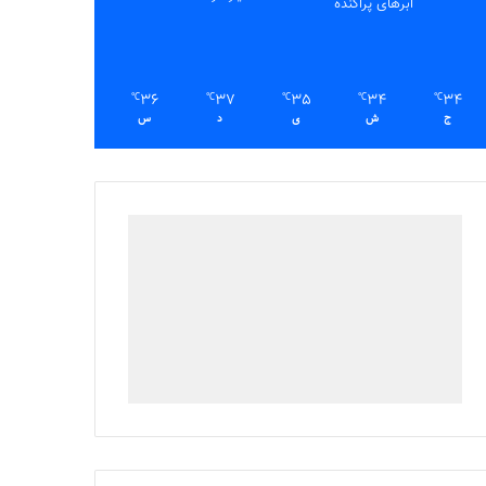
ابرهای پراکنده
36
37
35
34
34
℃
℃
℃
℃
℃
ج
ش
ی
د
س