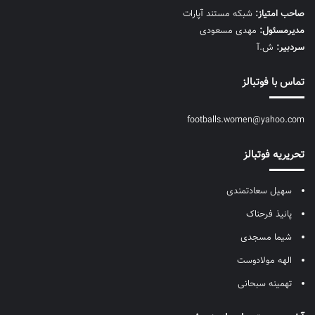
صاحب امتیاز:
شبکه مستند آپارات
مديرمسئول:
مهدی مسعودی
سردبیر:
ش.آ
تماس با فوتبالز
footballs.women@yahoo.com
تحریریه فوتبالز
سهیل سعادتمندی
پانیذ فرحناک
شیما مسجدی
الهه مولادوست
تهمینه سبحانی