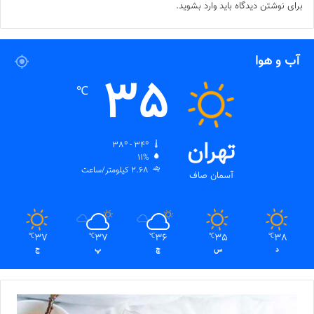
برای نوشتن دیدگاه باید
وارد بشوید
.
آب و هوا
35
℃
تهران
38º - 34º
11%
2.68 کیلومتر/ساعت
آسمان صاف
37
37
36
35
38
℃
℃
℃
℃
℃
د
س
چ
پ
ج