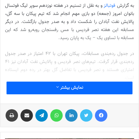
به گزارش
فوتبالز
و به نقل از تسنیم در هفته نوزدهم سوپر لیگ فوتسال
بانوان امروز (جمعه) دو بازی مهم انجام شد که تیم پیکان با سه گل،
پالایش نفت آبادان را شکست داد و به صدر جدول بازگشت. در دیگر
مسابقه این هفته نصر فردیس با مس رفسنجان روبه‌رو شد که این
مسابقه با تساوی یک – یک به پایان رسید.
در جدول رده‌بندی مسابقات، پیکان تهران با 42 امتیاز در صدر جدول
رده‌بندی قرار گرفت. تیم‌های نصر فردیس و پالایش نفت آبادان نیز 41
امتیازی هستند و نصر فردیس با تفاضل گل بهتر در رده دوم ایستاده
است.
نمایش بیشتر
نتایج هفته نوزدهم سوپر لیگ فوتسال بانوان به شرح زیر است:
پیکان تهران 4 – پالایش نفت آبادان یک
فیس بوک
توییتر
لینکدین
واتس آپ
تلگرام
اشتراک گذاری از طریق ایمیل
چاپ
رایزکو صفادشت 5 – هیئت فوتبال نطنز صفر
نصر فردیس یک – مس رفسنجان یک
ملی حفاری ایران 8 – صنعت فجر شیراز یک