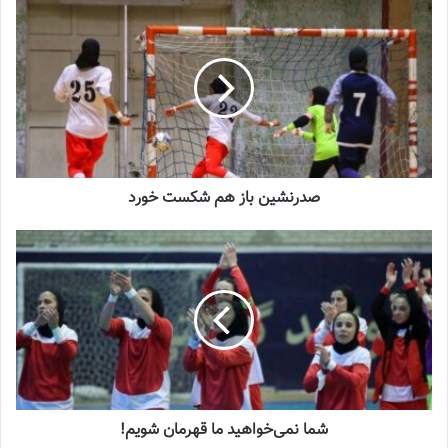
نوشته های مشابه
جنجال جدید در سوپرلیگ فوتسال
2022-12-11
لیست تیم ملی فوتسال زنان اعلام شد
2025-04-28
صدرنشین باز هم شکست خورد
سرنوشت عجیب ستاره ایرانی در تورکال
2023-05-12
برگزاری اردوی انتخابی تیم ملی فوتسال
بانوان
2023-08-01
شما نمی‌خواهید ما قهرمان شویم!