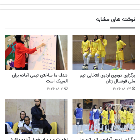
نوشته های مشابه
برگزاری دومین اردوی انتخابی تیم
هدف ما ساختن تیمی آماده برای
ملی فوتسال زنان
المپیک است
2026-08-01
2026-08-03
footballsnewspaper.com
عکس:کیمیا قاسم زاده
با فوتبالز همراه شوید