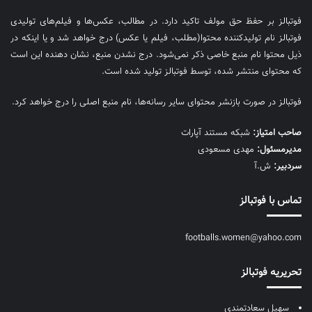
فوتبالز بر حفظ حق مولف تاکید دارد. در مطالب، عکس‌ها و فیلم‌های تولیدی
فوتبالز نام تولیدکننده محتوا(مطلب، فیلم یا عکس) درج خواهد شد و یا اینکه در
ذیل محتوا نام منبع خاصی ذکر نمی‌‎شود. درج نشدن منبع، نشان دهنده این است
که محتوای منتشر شده، توسط فوتبالز تولید شده است.
فوتبالز در صورت بازنشر محتوای سایر رسانه‌ها، نام منبع اصلی را درج خواهد کرد.
صاحب امتیاز:
شبکه مستند آپارات
مديرمسئول:
مهدی مسعودی
سردبیر:
ش.آ
تماس با فوتبالز
footballs.women@yahoo.com
تحریریه فوتبالز
سهیل سعادتمندی