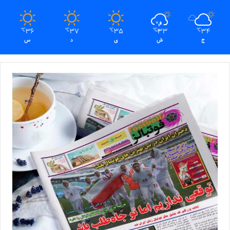
36
37
35
33
34
℃
℃
℃
℃
℃
ج
ش
ی
د
س