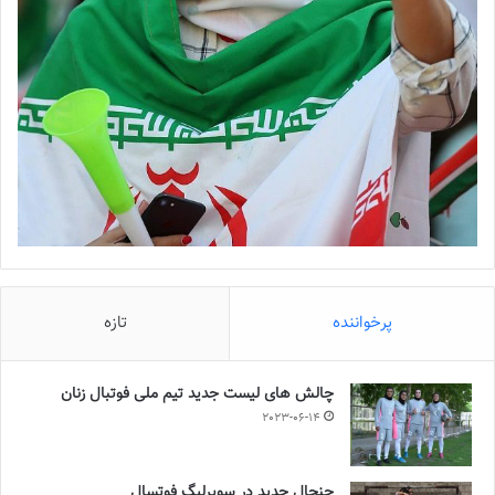
پرخواننده
تازه
چالش هاى ليست جدید تيم ملى فوتبال زنان
2023-06-14
جنجال جدید در سوپرلیگ فوتسال