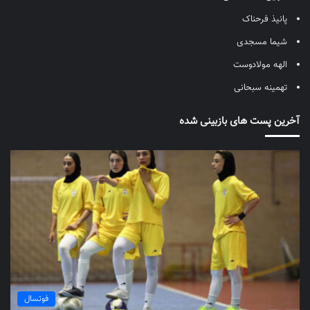
پانیذ فرحناک
شیما مسجدی
الهه مولادوست
تهمینه سبحانی
آخرین پست های بازبینی شده
فوتسال