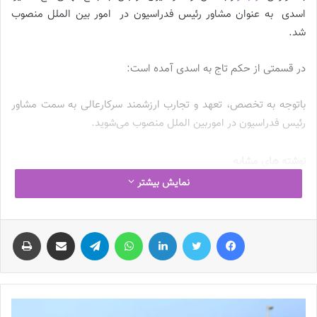
اسدی به عنوان مشاور رئیس فدراسیون در امور بین الملل منصوب
شد.
در قسمتی از حکم تاج به اسدی آمده است:
باتوجه به تخصص، تعهد و تجارب ارزشمند سرکارعالی به سمت مشاور
رئیس فدراسیون در اموربین الملل منصوب می‌شوید.
نوشته های مشابه
نمایش بیشتر
چالش هاى ليست جدید تيم ملى فوتبال
زنان
فیس بوک
توییتر
لینکدین
واتس آپ
تلگرام
اشتراک گذاری از طریق ایمیل
چاپ
2023-06-14
تازه‌ترین خبرها از درمان ۲ ملی‌پوش فوتبال
زنان
2023-12-24