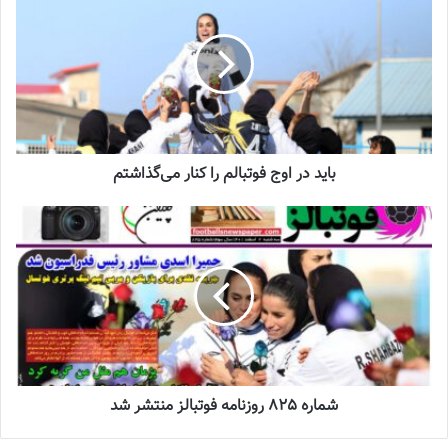
دعوت آزمون از 30 بازیکن به اردوی تیم ملی
2023-03-21
آینده درخشانی در انتظار فوتبال بانوان است
2022-12-10
باید در اوج فوتبالم را کنار می‌گذاشتم
امید است با تلاش مستمر سرکار عالی و دیگر همکاران در راستای
مسئولیت مهمی که بر عهده دارید، شاهد ارتقا بیش از پیش فدراسیون
باشیم.
با فوتبالز همراه شوید
اینستاگرام فوتبالز را دنبال کنید
footballs.women@
شماره 825 روزنامه فوتبالز منتشر شد