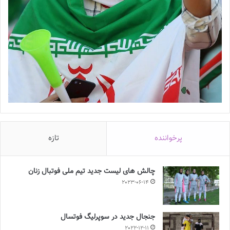
پرخواننده
تازه
چالش هاى ليست جدید تيم ملى فوتبال زنان
2023-06-14
جنجال جدید در سوپرلیگ فوتسال
2022-12-11