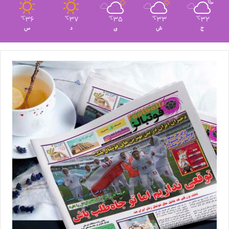
36
37
35
33
32
℃
℃
℃
℃
℃
ج
ش
ی
د
س