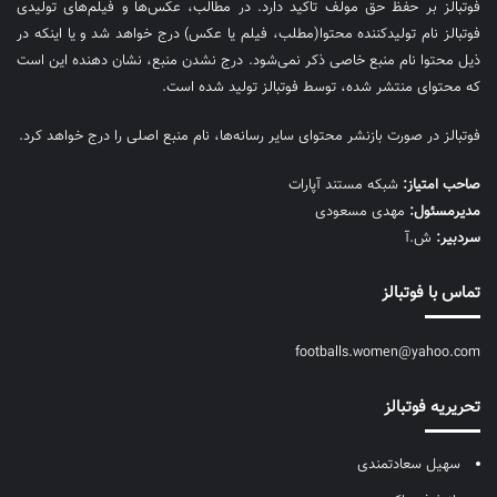
فوتبالز بر حفظ حق مولف تاکید دارد. در مطالب، عکس‌ها و فیلم‌های تولیدی
فوتبالز نام تولیدکننده محتوا(مطلب، فیلم یا عکس) درج خواهد شد و یا اینکه در
ذیل محتوا نام منبع خاصی ذکر نمی‌‎شود. درج نشدن منبع، نشان دهنده این است
که محتوای منتشر شده، توسط فوتبالز تولید شده است.
فوتبالز در صورت بازنشر محتوای سایر رسانه‌ها، نام منبع اصلی را درج خواهد کرد.
صاحب امتیاز:
شبکه مستند آپارات
مديرمسئول:
مهدی مسعودی
سردبیر:
ش.آ
تماس با فوتبالز
footballs.women@yahoo.com
تحریریه فوتبالز
سهیل سعادتمندی