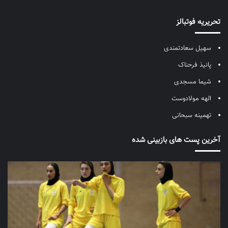
تحریریه فوتبالز
سهیل سعادتمندی
پانیذ فرحناک
شیما مسجدی
الهه مولادوست
تهمینه سبحانی
آخرین پست های بازبینی شده