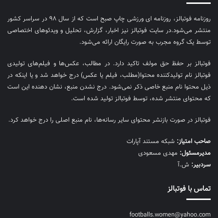
روزنامه فوتبالز، روزنامه ای ورزشی چاپ صبح است که از سال ۹۸ در سراسر کشور
منتشر می‌شود.در سایت فوتبالز نیز اخبار، گزارش، تحلیل و ویدئوهای اختصاصی
توسط یک گروه مجرب به صورت رایگان ارائه می‌شود.
فوتبالز بر حفظ حق مولف تاکید دارد. در مطالب، عکس‌ها و فیلم‌های تولیدی
فوتبالز نام تولیدکننده محتوا(مطلب، فیلم یا عکس) درج خواهد شد و یا اینکه در
ذیل محتوا نام منبع خاصی ذکر نمی‌‎شود. درج نشدن منبع، نشان دهنده این است
که محتوای منتشر شده، توسط فوتبالز تولید شده است.
فوتبالز در صورت بازنشر محتوای سایر رسانه‌ها، نام منبع اصلی را درج خواهد کرد.
صاحب امتیاز:
شبکه مستند آپارات
مديرمسئول:
مهدی مسعودی
سردبیر:
ش.آ
تماس با فوتبالز
footballs.women@yahoo.com