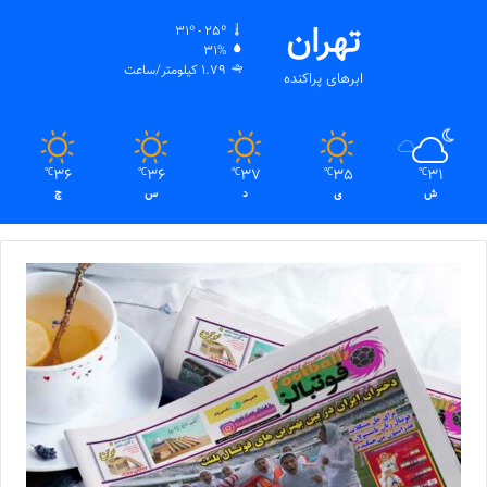
تهران
31º - 25º
31%
1.79 کیلومتر/ساعت
ابرهای پراکنده
36
36
37
35
31
℃
℃
℃
℃
℃
ش
ی
د
س
چ