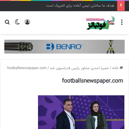
هدف ما ساختن تیمی آماده برای المپیک است
منو
ورود
تغییر
جس
پوسته
برا
خانه
/
حمیرا اسدی مشاور رئیس فدراسیون شد
/
footballsnewspaper.com
footballsnewspaper.com