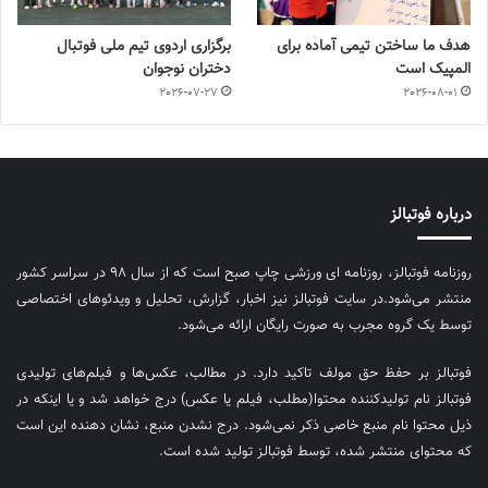
هدف ما ساختن تیمی آماده برای
برگزاری اردوی تیم ملی فوتبال
المپیک است
دختران نوجوان
2026-07-27
2026-08-01
درباره فوتبالز
روزنامه فوتبالز، روزنامه ای ورزشی چاپ صبح است که از سال ۹۸ در سراسر کشور
منتشر می‌شود.در سایت فوتبالز نیز اخبار، گزارش، تحلیل و ویدئوهای اختصاصی
توسط یک گروه مجرب به صورت رایگان ارائه می‌شود.
فوتبالز بر حفظ حق مولف تاکید دارد. در مطالب، عکس‌ها و فیلم‌های تولیدی
فوتبالز نام تولیدکننده محتوا(مطلب، فیلم یا عکس) درج خواهد شد و یا اینکه در
ذیل محتوا نام منبع خاصی ذکر نمی‌‎شود. درج نشدن منبع، نشان دهنده این است
که محتوای منتشر شده، توسط فوتبالز تولید شده است.