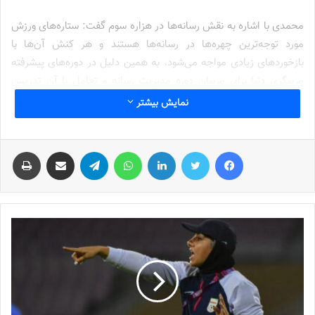
محمدی با اشاره به نقش رسانه‌ها در هزاره سوم گفت: ستاره‌های ورزش
مورد توجه‌ترین چهره‌ها در رسانه‎‌‌ها هستند و هر کنش آن‌ها با
بازخوردهای زیادی مواجه می‌شود، به همین دلیل در دوره‌های پیشرفته
مربیگری دنیا برای مربیان دوره مدیریت رسانه و تعامل با آن تدریس
می‌شود، در واقع گاهی با شبیه‌سازی نشست‌های مطبوعاتی از مربیان
نمایش بیشتر
خواسته می‌شود با چالش‌هایی که خبرنگاران برای آن‌ها درست می‌کنند
روبرو شوند.
فیس بوک
توییتر
لینکدین
واتس آپ
تلگرام
اشتراک گذاری از طریق ایمیل
چاپ
وی ضمن برشمردن کارکرد‌های رسانه و تنوع شبکه‌های اجتماعی افزود:
امروزه کمتر بازیکنی را می‌توان پیدا کرد که در شبکه‌های اجتماعی
فعالیت نکند، اشراف به نحوه عمل این شبکه‌ها و مدیریت هیجانات یکی
از مهارت‌هایی است که
مربیان
و بازیکنان باید بیاموزند تا نه تنها
مطلوبیت برند شخصی خود را نزد افکار عمومی ارتقا دهند بلکه از
آسیب‌های احتمالی آن کم کنند.
نوشته های مشابه