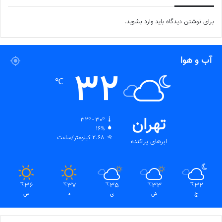
برچسب ها
فوتسال بانوان
فوتسال زنان
برای نوشتن دیدگاه باید
وارد بشوید
.
آب و هوا
32
℃
تهران
32º - 30º
16%
2.68 کیلومتر/ساعت
ابرهای پراکنده
36
37
35
33
32
℃
℃
℃
℃
℃
ج
ش
ی
د
س