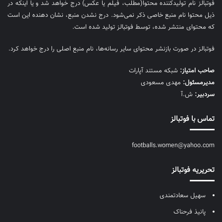
فوتبالز نام تولیدکننده محتوا(مطلب، فیلم یا عکس) درج خواهد شد و یا اینکه در
ذیل محتوا نام منبع خاصی ذکر نمی‌‎شود. درج نشدن منبع، نشان دهنده این است
که محتوای منتشر شده، توسط فوتبالز تولید شده است.
فوتبالز در صورت بازنشر محتوای سایر رسانه‌ها، نام منبع اصلی را درج خواهد کرد.
صاحب امتیاز:
شبکه مستند آپارات
مديرمسئول:
مهدی مسعودی
سردبیر:
ش.آ
تماس با فوتبالز
footballs.women@yahoo.com
تحریریه فوتبالز
سهیل سعادتمندی
پانیذ فرحناک