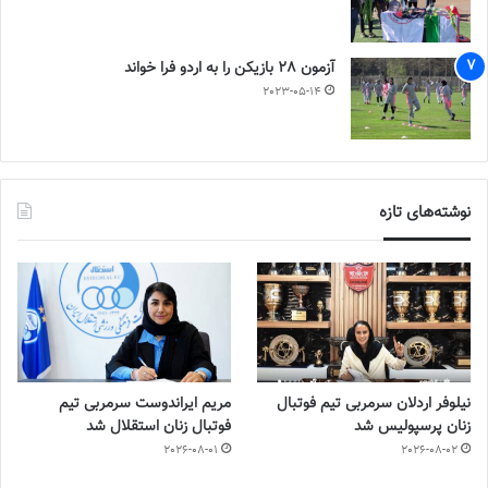
آزمون 28 بازیکن را به اردو فرا خواند
2023-05-14
نوشته‌های تازه
نیلوفر اردلان سرمربی تیم فوتبال
مریم ایراندوست سرمربی تیم
زنان پرسپولیس شد
فوتبال زنان استقلال شد
2026-08-01
2026-08-02