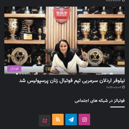
2026-08-03
فوتبال
نیلوفر اردلان سرمربی تیم فوتبال زنان پرسپولیس شد
2026-08-02
فوتبالز در شبکه های اجتماعی
اینستاگرام
تلگرام
خوراک
آپارات