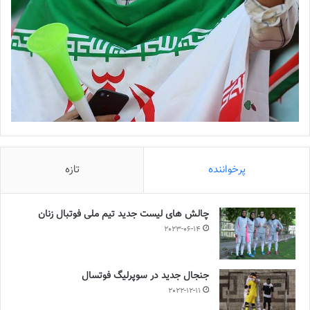
پرخواننده
تازه
چالش هاى ليست جدید تيم ملى فوتبال زنان
2023-06-14
جنجال جدید در سوپرلیگ فوتسال
2022-12-11