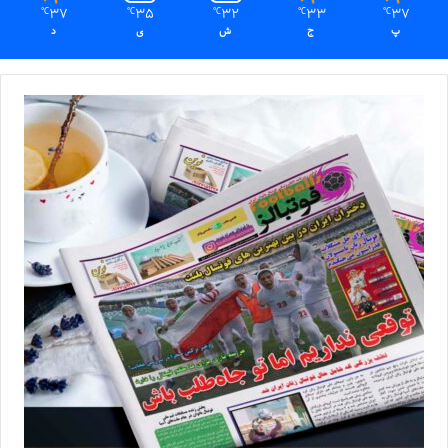
37
35
32
33
37
℃
℃
℃
℃
℃
پ
ج
ش
ی
د