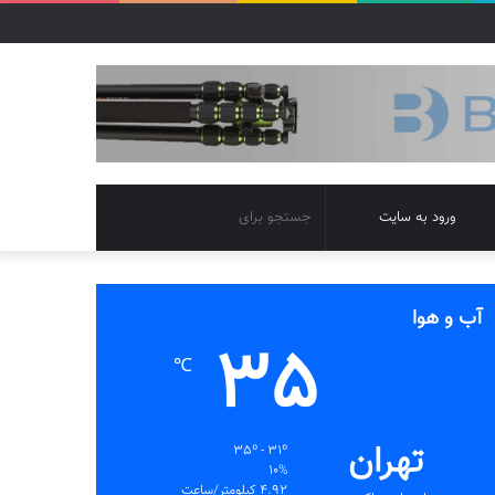
تغییر
جستجو
ورود به سایت
پوسته
برای
آب و هوا
35
℃
تهران
35º - 31º
10%
4.92 کیلومتر/ساعت