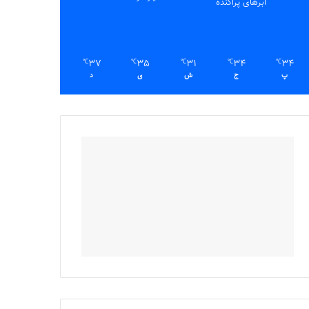
ابرهای پراکنده
37
35
31
34
34
℃
℃
℃
℃
℃
پ
ج
ش
ی
د