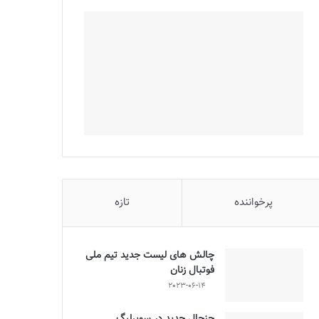
پرخواننده
تازه
چالش هاى ليست جدید تيم ملى
فوتبال زنان
2023-06-14
جنجال جدید در سوپرلیگ