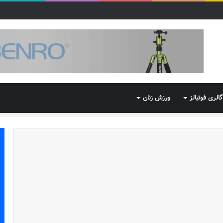
گالری فوتبالز
ورزش زنان