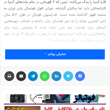
قاره آسیا را یدک می‌کشد؛ تیمی که 2 قهرمانی در جام ملت‌های آسیا در
کارنامه‌اش دارد اما سالیان گذشته، دوران افول فوتسال زنان ایران به
منصه ظهور گذاشته شده است. فدراسیون فوتبال در طول 6-5 سال
اخیر کمترین توجه را به تیم فوتسال زنان داشته و انتخاب چهره‌هایی
ناموفق برای هدایت تیم ملی باعث شده تا وضعیتی ویژه برای
پرافتخارترین تیم قاره آسیا به‌وجود آید؛ آن‌هم در حالی‌که 3 رویداد مهم
آسیایی و جهانی در انتظار این تیم است!
زنان فوتسال ایران اخیراً در تورنمنتی تدارکاتی به میزبانی چین حضور
نمایش بیشتر
پیدا کردند که در میان تیم‌های درجه دوم فوتسال آسیا، شاگردان فروزان
سلیمانی به مقام سوم در بین 4 تیم دست پیدا کردند تا بیش از پیش
فیس بوک
توییتر
لینکدین
واتس آپ
تلگرام
اشتراک گذاری از طریق ایمیل
چاپ
انتقادات علیه کادرفنی شدت گیرد. همزمان با اوج‌گیری انتقادات از
عملکرد ضعیف و دور از انتظار تیم ملی فوتسال زنان در تورنمنت
بین‌المللی چین، ترکیب اعضای کمیته فنی فدراسیون فوتبال هم تکمیل
شد و جالب آنکه اولین جلسه این کمیته با محوریت بررسی عملکرد
فاجعه‌بار تیم ملی فوتسال زنان به انجام رسید.
سلیمانی شنبه به ساختمان سئول می‌رود!