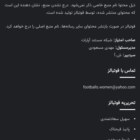
ذیل محتوا نام منبع خاصی ذکر نمی‌‎شود. درج نشدن منبع، نشان دهنده این است
که محتوای منتشر شده، توسط فوتبالز تولید شده است.
فوتبالز در صورت بازنشر محتوای سایر رسانه‌ها، نام منبع اصلی را درج خواهد کرد.
صاحب امتیاز:
شبکه مستند آپارات
مديرمسئول:
مهدی مسعودی
سردبیر:
ش.آ
تماس با فوتبالز
footballs.women@yahoo.com
تحریریه فوتبالز
سهیل سعادتمندی
پانیذ فرحناک
شیما مسجدی