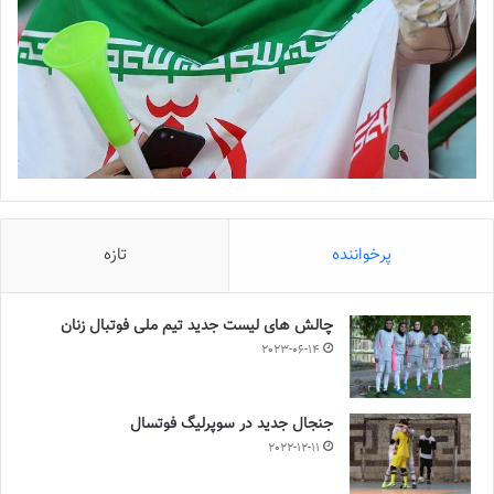
پرخواننده
تازه
چالش هاى ليست جدید تيم ملى فوتبال زنان
2023-06-14
جنجال جدید در سوپرلیگ فوتسال
2022-12-11