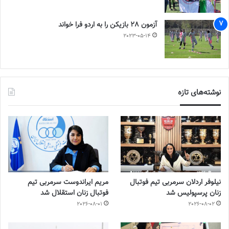
آزمون 28 بازیکن را به اردو فرا خواند
2023-05-14
نوشته‌های تازه
نیلوفر اردلان سرمربی تیم فوتبال
مریم ایراندوست سرمربی تیم
زنان پرسپولیس شد
فوتبال زنان استقلال شد
2026-08-01
2026-08-02