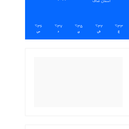
آسمان صاف
36
37
35
32
33
℃
℃
℃
℃
℃
ج
ش
ی
د
س