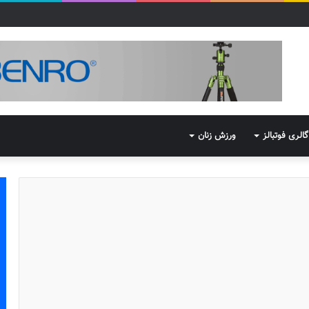
گالری فوتبالز
ورزش زنان