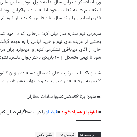
وی اضافه کرد: دراین سال ها به دلیل نبودن حامی مالی 
اینکه تیم ها به فعالیت خود ادامه ندادند واگراین روند
فکری اساسی برای فوتسال زنان فارس بکنند تا از فروپاشی 
سرمربی تیم ستاره ساز بیان کرد: درحالی که نا امید شده
بخشی از هزینه های تیم و خرید لباس را به عهده گرفت 
حال از آقای میرباقری تشکرمی کنیم و امیدوارم برای مر
شود تا تیمی متشکل از ۲۰ بازیکن دختر جوان دلسرد نشوند.
۲ تیم به مرحله بعد راه می یابند و در نهایت هم ۲تیم اول دوم جواز حضور در مسابقات لیگ دسته یک کسب خواهند کرد.
💻منبع:ایرنا 📸عکس:شیوا سادات عطاران
◾️
با فوتبالز همراه شوید
◾️
فوتبالز
را در اینستاگرام دنبال کنید
برچسب ها
فوتسال زنان
نگین پاکدل