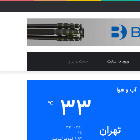
تغییر
جستجو
ورود به سایت
پوسته
برای
آب و هوا
33
℃
تهران
33º - 28º
9%
4.92 کیلومتر/ساعت