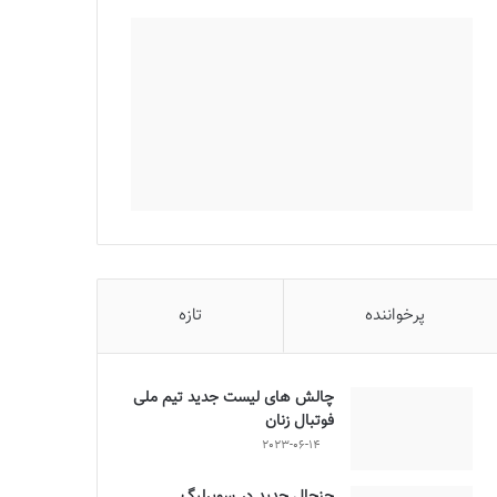
پرخواننده
تازه
چالش هاى ليست جدید تيم ملى
فوتبال زنان
2023-06-14
جنجال جدید در سوپرلیگ