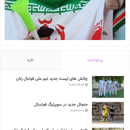
پرخواننده
تازه
چالش هاى ليست جدید تيم ملى فوتبال زنان
2023-06-14
جنجال جدید در سوپرلیگ فوتسال
2022-12-11