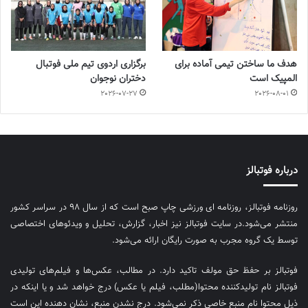
هدف ما ساختن تیمی آماده برای
برگزاری اردوی تیم ملی فوتبال
المپیک است
دختران نوجوان
2026-07-27
2026-08-01
درباره فوتبالز
روزنامه فوتبالز، روزنامه ای ورزشی چاپ صبح است که از سال ۹۸ در سراسر کشور
منتشر می‌شود.در سایت فوتبالز نیز اخبار، گزارش، تحلیل و ویدئوهای اختصاصی
توسط یک گروه مجرب به صورت رایگان ارائه می‌شود.
فوتبالز بر حفظ حق مولف تاکید دارد. در مطالب، عکس‌ها و فیلم‌های تولیدی
فوتبالز نام تولیدکننده محتوا(مطلب، فیلم یا عکس) درج خواهد شد و یا اینکه در
ذیل محتوا نام منبع خاصی ذکر نمی‌‎شود. درج نشدن منبع، نشان دهنده این است