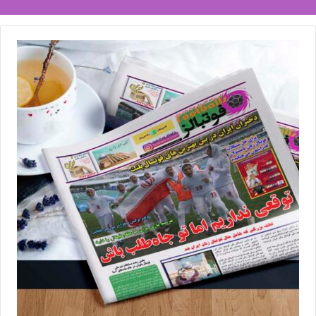
برچسب ها
خاتون بم
فوتبال زنان
فوتبالز
لیگ برتر
مرضیه جعفری