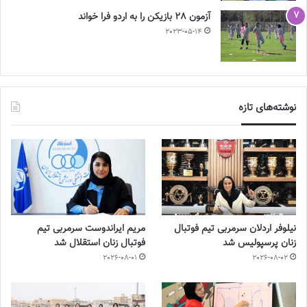
آزمون 28 بازیکن را به اردو فرا خواند
2023-05-14
نوشته‌های تازه
نیلوفر اردلان سرمربی تیم فوتبال
مریم ایراندوست سرمربی تیم
زنان پرسپولیس شد
فوتبال زنان استقلال شد
2026-08-01
2026-08-02