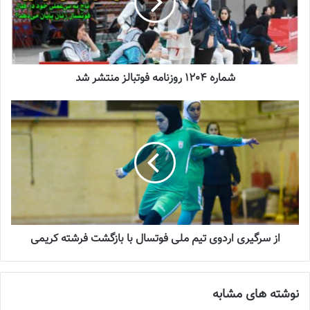
آنهاست بنابراین باید ۱۰ روزی منتظر باشیم تا اطلاعات کافی را به دست
بیاوریم ولی با همه این وجود کار آسانی در آسیا نخواهیم داشت.
نوشته های مشابه
شماره 1204 روزنامه فوتبالز منتشر شد
چالش هاى ليست جدید تيم ملى فوتبال
زنان
2023-06-14
تازه‌ترین خبرها از درمان ۲ ملی‌پوش فوتبال
زنان
2023-12-24
دعوت آزمون از 30 بازیکن به اردوی تیم ملی
از سرگیری اردوی تیم ملی فوتسال با بازگشت فرشته کریمی
2023-03-21
آینده درخشانی در انتظار فوتبال بانوان است
نوشته های مشابه