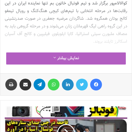
کوالالامپور برگزار شد و تیم فوتبال خاتون بم تنها نماینده ایران در این
رقابت‌ها در مرحله انتخابی با تیم‌های کیچی هنگ‌کنگ و رویال تیمفو
کالج بوتان همگروه شد. شاگردان مرضیه جعفری در صورت صدرنشینی
در این گروه راهی لیگ قهرمانان زنان می‌شوند و در مرحله گروهی باید به
مصاف ملبورن سیتی استرالیا، کایا ایلویلوی فیلیپین و کالج آف آسیان
اسکالرز تایلند بروند.
مرضیه جعفری
سرمربی تیم خاتون بم درخصوص آخرین وضعیت
نمایش بیشتر
شاگردانش برای حضور در این دوره از مسابقات اظهار کرد: تمرینات تیم
را از دوم مرداد آغاز خواهیم کرد تا بتوانیم با آمادگی مطلوبی در این
فیس بوک
توییتر
لینکدین
واتس آپ
تلگرام
اشتراک گذاری از طریق ایمیل
چاپ
رقابت‌ها حضور پیدا کنیم. البته در نظر داریم ۲ یا ۳ بازیکن دیگر را هم
صرفا برای جام باشگاه‌های آسیا به خدمت بگیریم.
وی با اشاره به کار سخت شاگردانش در مرحله مقدماتی گفت: تیم‌های
هنگ کنگ و بوتان چون هم مرز با چین هستند فوتبال خوبی دارند. البته
هنوز ترکیب اصلی این تیم‌ها نیز مشخص نشده و ما نمی‌دانیم آنها قرار
است چه لژیونرهایی را به خدمت بگیرند. شناخت کلی ما تیم ملی